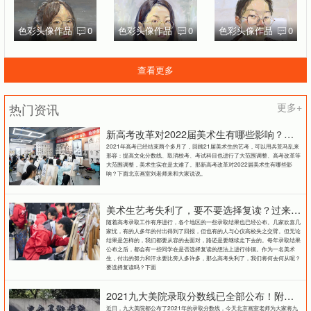
色彩头像作品
0
色彩头像作品
0
色彩头像作品
0
查看更多
热门资讯
更多+
新高考改革对2022届美术生有哪些影响？北京画室刘老师来和大家说说
2021年高考已经结束两个多月了，回顾21届美术生的艺考，可以用兵荒马乱来
形容：提高文化分数线、取消校考、考试科目也进行了大范围调整、高考改革等
大范围调整，美术生实在是太难了。那新高考改革对2022届美术生有哪些影
响？下面北京画室刘老师来和大家说说。
美术生艺考失利了，要不要选择复读？过来人提出这几点建议
随着高考录取工作有序进行，各个地区的一些录取结果也已经公布。几家欢喜几
家忧，有的人多年的付出得到了回报，但也有的人与心仪高校失之交臂。但无论
结果是怎样的，我们都要从容的去面对，路还是要继续走下去的。每年录取结果
公布之后，都会有一些同学在是否选择复读的想法上进行徘徊。作为一名美术
生，付出的努力和汗水要比旁人多许多，那么高考失利了，我们将何去何从呢？
要选择复读吗？下面
2021九大美院录取分数线已全部公布！附各大院校录取分数线汇总！
近日，九大美院都公布了2021年的录取分数线，今天北京画室老师为大家将九