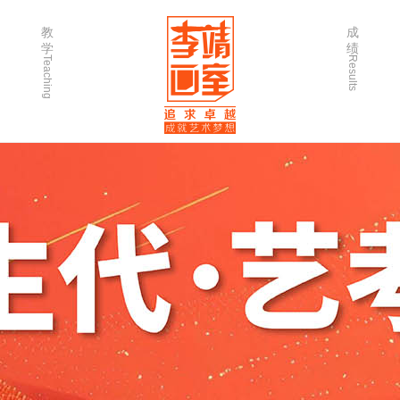
教
成
学
绩
Teaching
Results
师资力量
202
优秀学生
202
微课堂
202
作品欣赏
202
出版书籍