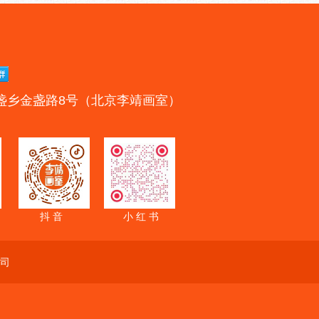
盏乡金盏路8号（北京李靖画室）
抖 音
小 红 书
司