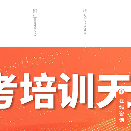
招
联
生
系
Admissions
ContactUs
3年
招生简章
2年
院校简章
1年
在线报名
0年
家长沟通
入学指南