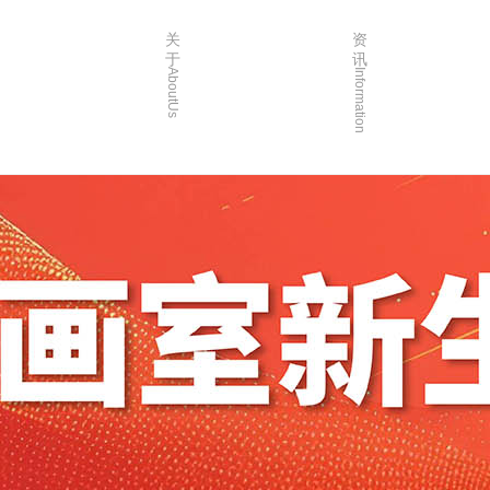
关
资
于
讯
AboutUs
Information
画室简介
校园资讯
品牌故事
校园活动
校园环境
艺考资讯
创始人介绍