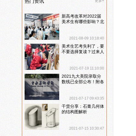
热门资讯
更多+
新高考改革对2022届
美术生有哪些影响？北
京画室刘老师来和大家
说说
2021-08-09 10:18:40
美术生艺考失利了，要
不要选择复读？过来人
提出这几点建议
2021-07-19 11:10:00
2021九大美院录取分
数线已全部公布！附各
大院校录取分数线汇
总！
2021-07-17 09:43:35
干货分享：石膏几何体
的结构图解析
2021-07-15 10:30:47