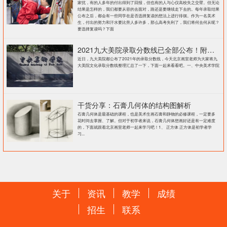
家忧，有的人多年的付出得到了回报，但也有的人与心仪高校失之交臂。但无论
结果是怎样的，我们都要从容的去面对，路还是要继续走下去的。每年录取结果
公布之后，都会有一些同学在是否选择复读的想法上进行徘徊。作为一名美术
生，付出的努力和汗水要比旁人多许多，那么高考失利了，我们将何去何从呢？
要选择复读吗？下面
2021九大美院录取分数线已全部公布！附各大院校录取分数线汇总！
近日，九大美院都公布了2021年的录取分数线，今天北京画室老师为大家将九
大美院文化录取分数线整理汇总了一下，下面一起来看看吧。一、中央美术学院
干货分享：石膏几何体的结构图解析
石膏几何体是最基础的课程，也是美术生画石膏和静物的必修课程，一定要多
花时间去掌握、了解。但对于初学者来说，石膏几何体想画好还是有一定难度
的，下面就跟着北京画室老师一起来学习吧！1、 正方体 正方体是初学者学
习...
关于
资讯
教学
成绩
招生
联系