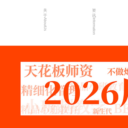
关
资
于
讯
AboutUs
Information
画室简介
校园资讯
品牌故事
校园活动
校园环境
艺考资讯
创始人介绍