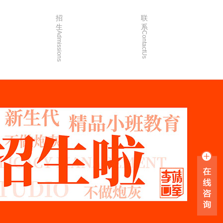
招
联
生
系
Admissions
ContactUs
3年
招生简章
2年
院校简章
1年
在线报名
0年
家长沟通
入学指南