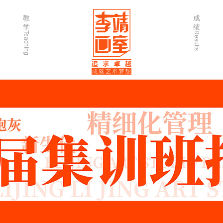
教
成
学
绩
Teaching
Results
师资力量
202
优秀学生
202
微课堂
202
作品欣赏
202
出版书籍