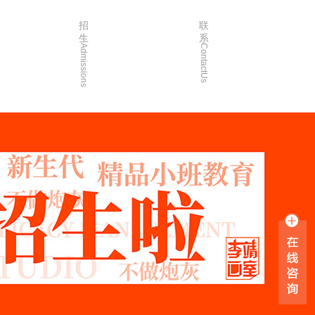
招
联
生
系
Admissions
ContactUs
3年
招生简章
2年
院校简章
1年
在线报名
0年
家长沟通
入学指南