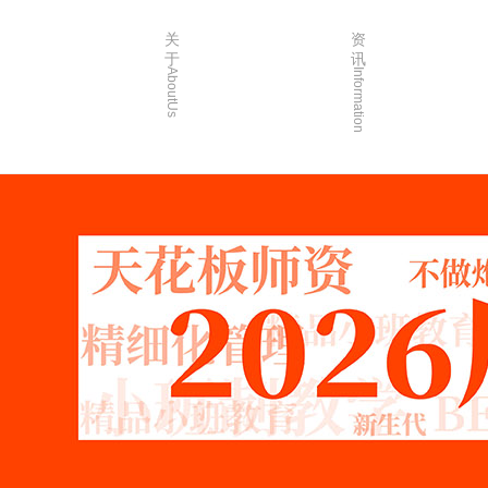
关
资
于
讯
AboutUs
Information
画室简介
校园资讯
品牌故事
校园活动
校园环境
艺考资讯
创始人介绍