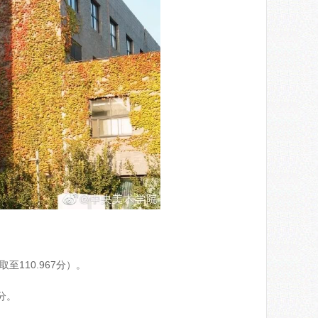
至110.967分）。
0分。