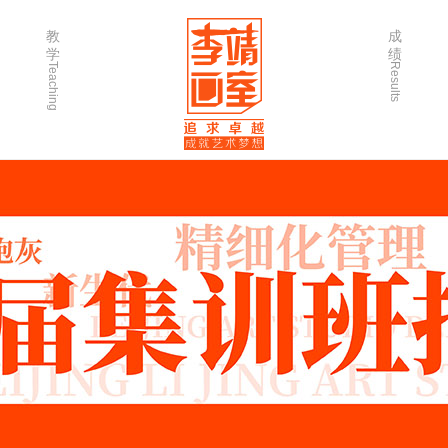
教
成
学
绩
Teaching
Results
师资力量
202
优秀学生
202
微课堂
202
作品欣赏
202
出版书籍