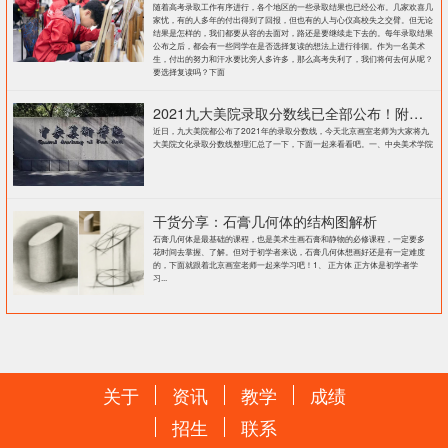
随着高考录取工作有序进行，各个地区的一些录取结果也已经公布。几家欢喜几
家忧，有的人多年的付出得到了回报，但也有的人与心仪高校失之交臂。但无论
结果是怎样的，我们都要从容的去面对，路还是要继续走下去的。每年录取结果
公布之后，都会有一些同学在是否选择复读的想法上进行徘徊。作为一名美术
生，付出的努力和汗水要比旁人多许多，那么高考失利了，我们将何去何从呢？
要选择复读吗？下面
2021九大美院录取分数线已全部公布！附各大院校录取分数线汇总！
近日，九大美院都公布了2021年的录取分数线，今天北京画室老师为大家将九
大美院文化录取分数线整理汇总了一下，下面一起来看看吧。一、中央美术学院
干货分享：石膏几何体的结构图解析
石膏几何体是最基础的课程，也是美术生画石膏和静物的必修课程，一定要多
花时间去掌握、了解。但对于初学者来说，石膏几何体想画好还是有一定难度
的，下面就跟着北京画室老师一起来学习吧！1、 正方体 正方体是初学者学
习...
关于
资讯
教学
成绩
招生
联系