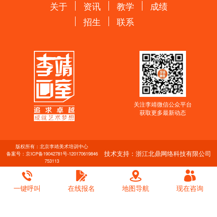
关于
资讯
教学
成绩
招生
联系
关注李靖微信公众平台
获取更多最新动态
版权所有：北京李靖美术培训中心
技术支持：浙江北鼎网络科技有限公司
备案号：
京ICP备19042781号-1
20170619846
753113
一键呼叫
在线报名
地图导航
现在咨询