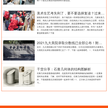
响？下面北京画室刘老师来和大家说说。
美术生艺考失利了，要不要选择复读？过来人提出这几点建议
随着高考录取工作有序进行，各个地区的一些录取结果也已经公布。几家欢喜几
家忧，有的人多年的付出得到了回报，但也有的人与心仪高校失之交臂。但无论
结果是怎样的，我们都要从容的去面对，路还是要继续走下去的。每年录取结果
公布之后，都会有一些同学在是否选择复读的想法上进行徘徊。作为一名美术
生，付出的努力和汗水要比旁人多许多，那么高考失利了，我们将何去何从呢？
要选择复读吗？下面
2021九大美院录取分数线已全部公布！附各大院校录取分数线汇总！
近日，九大美院都公布了2021年的录取分数线，今天北京画室老师为大家将九
大美院文化录取分数线整理汇总了一下，下面一起来看看吧。一、中央美术学院
干货分享：石膏几何体的结构图解析
石膏几何体是最基础的课程，也是美术生画石膏和静物的必修课程，一定要多
花时间去掌握、了解。但对于初学者来说，石膏几何体想画好还是有一定难度
的，下面就跟着北京画室老师一起来学习吧！1、 正方体 正方体是初学者学
习...