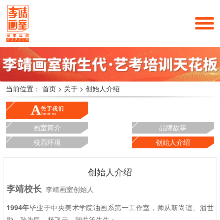
当前位置：
首页
>
关于
>
创始人介绍
画室简介
品牌故事
校园环境
创始人介绍
创始人介绍
李靖校长
李靖画室创始人
1994
年
毕业于中央美术学院油画系第一工作室，师从靳尚谊、潘世
勋、孙为民、杨飞云、朝戈等先生；