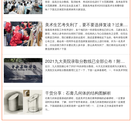
形容：提高文化分数线、取消校考、考试科目也进行了大范围调整、高考改革等
大范围调整，美术生实在是太难了。那新高考改革对2022届美术生有哪些影
响？下面北京画室刘老师来和大家说说。
美术生艺考失利了，要不要选择复读？过来人提出这几点建议
随着高考录取工作有序进行，各个地区的一些录取结果也已经公布。几家欢喜几
家忧，有的人多年的付出得到了回报，但也有的人与心仪高校失之交臂。但无论
结果是怎样的，我们都要从容的去面对，路还是要继续走下去的。每年录取结果
公布之后，都会有一些同学在是否选择复读的想法上进行徘徊。作为一名美术
生，付出的努力和汗水要比旁人多许多，那么高考失利了，我们将何去何从呢？
要选择复读吗？下面
2021九大美院录取分数线已全部公布！附各大院校录取分数线汇总！
近日，九大美院都公布了2021年的录取分数线，今天北京画室老师为大家将九
大美院文化录取分数线整理汇总了一下，下面一起来看看吧。一、中央美术学院
干货分享：石膏几何体的结构图解析
石膏几何体是最基础的课程，也是美术生画石膏和静物的必修课程，一定要多
花时间去掌握、了解。但对于初学者来说，石膏几何体想画好还是有一定难度
的，下面就跟着北京画室老师一起来学习吧！1、 正方体 正方体是初学者学
习...