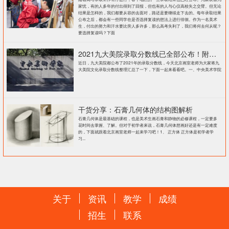
家忧，有的人多年的付出得到了回报，但也有的人与心仪高校失之交臂。但无论
结果是怎样的，我们都要从容的去面对，路还是要继续走下去的。每年录取结果
公布之后，都会有一些同学在是否选择复读的想法上进行徘徊。作为一名美术
生，付出的努力和汗水要比旁人多许多，那么高考失利了，我们将何去何从呢？
要选择复读吗？下面
2021九大美院录取分数线已全部公布！附各大院校录取分数线汇总！
近日，九大美院都公布了2021年的录取分数线，今天北京画室老师为大家将九
大美院文化录取分数线整理汇总了一下，下面一起来看看吧。一、中央美术学院
干货分享：石膏几何体的结构图解析
石膏几何体是最基础的课程，也是美术生画石膏和静物的必修课程，一定要多
花时间去掌握、了解。但对于初学者来说，石膏几何体想画好还是有一定难度
的，下面就跟着北京画室老师一起来学习吧！1、 正方体 正方体是初学者学
习...
关于
资讯
教学
成绩
招生
联系