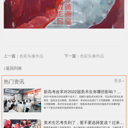
上一篇：
色彩头像作品
下一篇：
色彩头像作品
<返回列表
热门资讯
更多+
新高考改革对2022届美术生有哪些影响？北京画室刘老师来和大家说说
2021年高考已经结束两个多月了，回顾21届美术生的艺考，可以用兵荒马乱来
形容：提高文化分数线、取消校考、考试科目也进行了大范围调整、高考改革等
大范围调整，美术生实在是太难了。那新高考改革对2022届美术生有哪些影
响？下面北京画室刘老师来和大家说说。
美术生艺考失利了，要不要选择复读？过来人提出这几点建议
随着高考录取工作有序进行，各个地区的一些录取结果也已经公布。几家欢喜几