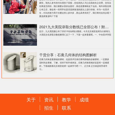
家忧，有的人多年的付出得到了回报，但也有的人与心仪高校失之交臂。但无论
结果是怎样的，我们都要从容的去面对，路还是要继续走下去的。每年录取结果
公布之后，都会有一些同学在是否选择复读的想法上进行徘徊。作为一名美术
生，付出的努力和汗水要比旁人多许多，那么高考失利了，我们将何去何从呢？
要选择复读吗？下面
2021九大美院录取分数线已全部公布！附各大院校录取分数线汇总！
近日，九大美院都公布了2021年的录取分数线，今天北京画室老师为大家将九
大美院文化录取分数线整理汇总了一下，下面一起来看看吧。一、中央美术学院
干货分享：石膏几何体的结构图解析
石膏几何体是最基础的课程，也是美术生画石膏和静物的必修课程，一定要多
花时间去掌握、了解。但对于初学者来说，石膏几何体想画好还是有一定难度
的，下面就跟着北京画室老师一起来学习吧！1、 正方体 正方体是初学者学
习...
关于
资讯
教学
成绩
招生
联系