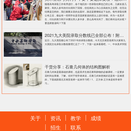
随着高考录取工作有序进行，各个地区的一些录取结果也已经公布。几家欢喜几
家忧，有的人多年的付出得到了回报，但也有的人与心仪高校失之交臂。但无论
结果是怎样的，我们都要从容的去面对，路还是要继续走下去的。每年录取结果
公布之后，都会有一些同学在是否选择复读的想法上进行徘徊。作为一名美术
生，付出的努力和汗水要比旁人多许多，那么高考失利了，我们将何去何从呢？
要选择复读吗？下面
2021九大美院录取分数线已全部公布！附各大院校录取分数线汇总！
近日，九大美院都公布了2021年的录取分数线，今天北京画室老师为大家将九
大美院文化录取分数线整理汇总了一下，下面一起来看看吧。一、中央美术学院
干货分享：石膏几何体的结构图解析
石膏几何体是最基础的课程，也是美术生画石膏和静物的必修课程，一定要多
花时间去掌握、了解。但对于初学者来说，石膏几何体想画好还是有一定难度
的，下面就跟着北京画室老师一起来学习吧！1、 正方体 正方体是初学者学
习...
关于
资讯
教学
成绩
招生
联系