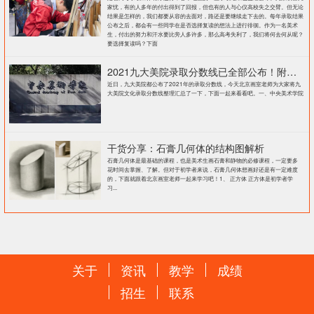
家忧，有的人多年的付出得到了回报，但也有的人与心仪高校失之交臂。但无论
结果是怎样的，我们都要从容的去面对，路还是要继续走下去的。每年录取结果
公布之后，都会有一些同学在是否选择复读的想法上进行徘徊。作为一名美术
生，付出的努力和汗水要比旁人多许多，那么高考失利了，我们将何去何从呢？
要选择复读吗？下面
2021九大美院录取分数线已全部公布！附各大院校录取分数线汇总！
近日，九大美院都公布了2021年的录取分数线，今天北京画室老师为大家将九
大美院文化录取分数线整理汇总了一下，下面一起来看看吧。一、中央美术学院
干货分享：石膏几何体的结构图解析
石膏几何体是最基础的课程，也是美术生画石膏和静物的必修课程，一定要多
花时间去掌握、了解。但对于初学者来说，石膏几何体想画好还是有一定难度
的，下面就跟着北京画室老师一起来学习吧！1、 正方体 正方体是初学者学
习...
关于
资讯
教学
成绩
招生
联系