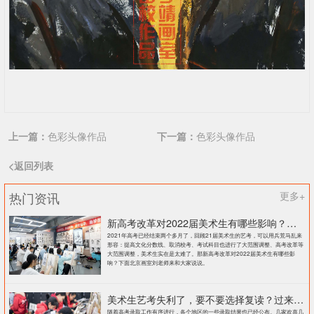
上一篇：
色彩头像作品
下一篇：
色彩头像作品
<返回列表
热门资讯
更多+
新高考改革对2022届美术生有哪些影响？北京画室刘老师来和大家说说
2021年高考已经结束两个多月了，回顾21届美术生的艺考，可以用兵荒马乱来
形容：提高文化分数线、取消校考、考试科目也进行了大范围调整、高考改革等
大范围调整，美术生实在是太难了。那新高考改革对2022届美术生有哪些影
响？下面北京画室刘老师来和大家说说。
美术生艺考失利了，要不要选择复读？过来人提出这几点建议
随着高考录取工作有序进行，各个地区的一些录取结果也已经公布。几家欢喜几