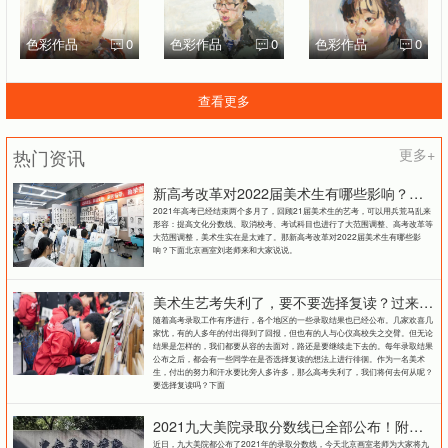
色彩作品
0
色彩作品
0
色彩作品
0
查看更多
热门资讯
更多+
新高考改革对2022届美术生有哪些影响？北京画室刘老师来和大家说说
2021年高考已经结束两个多月了，回顾21届美术生的艺考，可以用兵荒马乱来
形容：提高文化分数线、取消校考、考试科目也进行了大范围调整、高考改革等
大范围调整，美术生实在是太难了。那新高考改革对2022届美术生有哪些影
响？下面北京画室刘老师来和大家说说。
美术生艺考失利了，要不要选择复读？过来人提出这几点建议
随着高考录取工作有序进行，各个地区的一些录取结果也已经公布。几家欢喜几
家忧，有的人多年的付出得到了回报，但也有的人与心仪高校失之交臂。但无论
结果是怎样的，我们都要从容的去面对，路还是要继续走下去的。每年录取结果
公布之后，都会有一些同学在是否选择复读的想法上进行徘徊。作为一名美术
生，付出的努力和汗水要比旁人多许多，那么高考失利了，我们将何去何从呢？
要选择复读吗？下面
2021九大美院录取分数线已全部公布！附各大院校录取分数线汇总！
近日，九大美院都公布了2021年的录取分数线，今天北京画室老师为大家将九