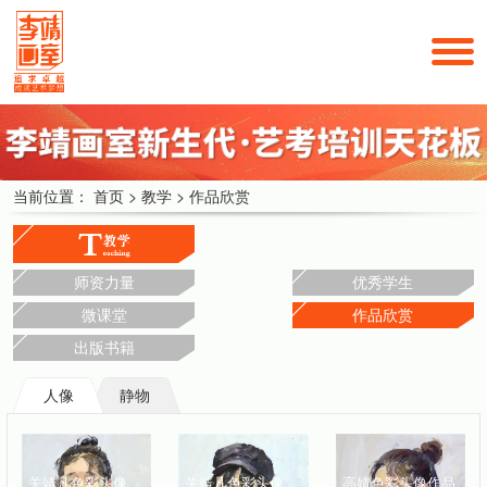
当前位置：
首页
>
教学
>
作品欣赏
师资力量
优秀学生
微课堂
作品欣赏
出版书籍
人像
静物
关靖凡色彩头像作品
关靖凡色彩头像作品
高婧色彩头像作品