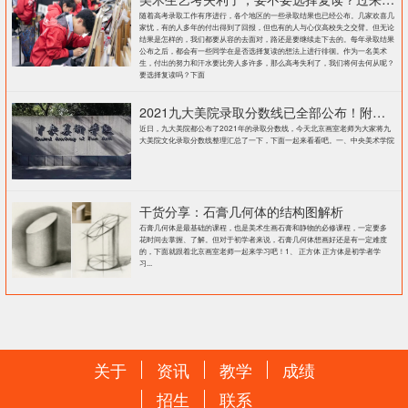
随着高考录取工作有序进行，各个地区的一些录取结果也已经公布。几家欢喜几
家忧，有的人多年的付出得到了回报，但也有的人与心仪高校失之交臂。但无论
结果是怎样的，我们都要从容的去面对，路还是要继续走下去的。每年录取结果
公布之后，都会有一些同学在是否选择复读的想法上进行徘徊。作为一名美术
生，付出的努力和汗水要比旁人多许多，那么高考失利了，我们将何去何从呢？
要选择复读吗？下面
2021九大美院录取分数线已全部公布！附各大院校录取分数线汇总！
近日，九大美院都公布了2021年的录取分数线，今天北京画室老师为大家将九
大美院文化录取分数线整理汇总了一下，下面一起来看看吧。一、中央美术学院
干货分享：石膏几何体的结构图解析
石膏几何体是最基础的课程，也是美术生画石膏和静物的必修课程，一定要多
花时间去掌握、了解。但对于初学者来说，石膏几何体想画好还是有一定难度
的，下面就跟着北京画室老师一起来学习吧！1、 正方体 正方体是初学者学
习...
关于
资讯
教学
成绩
招生
联系