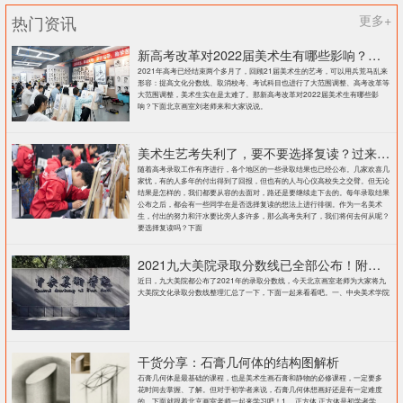
热门资讯
更多+
新高考改革对2022届美术生有哪些影响？北京画室刘老师来和大家说说
2021年高考已经结束两个多月了，回顾21届美术生的艺考，可以用兵荒马乱来
形容：提高文化分数线、取消校考、考试科目也进行了大范围调整、高考改革等
大范围调整，美术生实在是太难了。那新高考改革对2022届美术生有哪些影
响？下面北京画室刘老师来和大家说说。
美术生艺考失利了，要不要选择复读？过来人提出这几点建议
随着高考录取工作有序进行，各个地区的一些录取结果也已经公布。几家欢喜几
家忧，有的人多年的付出得到了回报，但也有的人与心仪高校失之交臂。但无论
结果是怎样的，我们都要从容的去面对，路还是要继续走下去的。每年录取结果
公布之后，都会有一些同学在是否选择复读的想法上进行徘徊。作为一名美术
生，付出的努力和汗水要比旁人多许多，那么高考失利了，我们将何去何从呢？
要选择复读吗？下面
2021九大美院录取分数线已全部公布！附各大院校录取分数线汇总！
近日，九大美院都公布了2021年的录取分数线，今天北京画室老师为大家将九
大美院文化录取分数线整理汇总了一下，下面一起来看看吧。一、中央美术学院
干货分享：石膏几何体的结构图解析
石膏几何体是最基础的课程，也是美术生画石膏和静物的必修课程，一定要多
花时间去掌握、了解。但对于初学者来说，石膏几何体想画好还是有一定难度
的，下面就跟着北京画室老师一起来学习吧！1、 正方体 正方体是初学者学