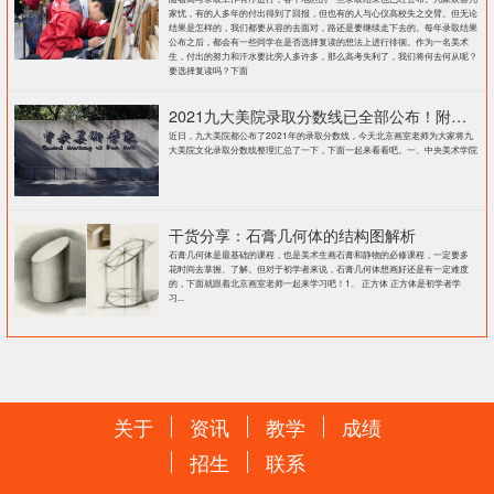
家忧，有的人多年的付出得到了回报，但也有的人与心仪高校失之交臂。但无论
结果是怎样的，我们都要从容的去面对，路还是要继续走下去的。每年录取结果
公布之后，都会有一些同学在是否选择复读的想法上进行徘徊。作为一名美术
生，付出的努力和汗水要比旁人多许多，那么高考失利了，我们将何去何从呢？
要选择复读吗？下面
2021九大美院录取分数线已全部公布！附各大院校录取分数线汇总！
近日，九大美院都公布了2021年的录取分数线，今天北京画室老师为大家将九
大美院文化录取分数线整理汇总了一下，下面一起来看看吧。一、中央美术学院
干货分享：石膏几何体的结构图解析
石膏几何体是最基础的课程，也是美术生画石膏和静物的必修课程，一定要多
花时间去掌握、了解。但对于初学者来说，石膏几何体想画好还是有一定难度
的，下面就跟着北京画室老师一起来学习吧！1、 正方体 正方体是初学者学
习...
关于
资讯
教学
成绩
招生
联系