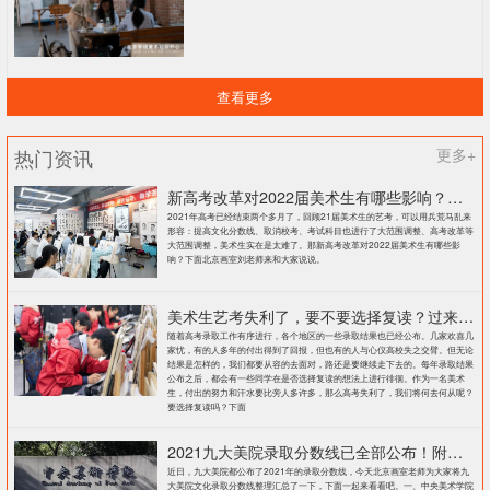
查看更多
热门资讯
更多+
新高考改革对2022届美术生有哪些影响？北京画室刘老师来和大家说说
2021年高考已经结束两个多月了，回顾21届美术生的艺考，可以用兵荒马乱来
形容：提高文化分数线、取消校考、考试科目也进行了大范围调整、高考改革等
大范围调整，美术生实在是太难了。那新高考改革对2022届美术生有哪些影
响？下面北京画室刘老师来和大家说说。
美术生艺考失利了，要不要选择复读？过来人提出这几点建议
随着高考录取工作有序进行，各个地区的一些录取结果也已经公布。几家欢喜几
家忧，有的人多年的付出得到了回报，但也有的人与心仪高校失之交臂。但无论
结果是怎样的，我们都要从容的去面对，路还是要继续走下去的。每年录取结果
公布之后，都会有一些同学在是否选择复读的想法上进行徘徊。作为一名美术
生，付出的努力和汗水要比旁人多许多，那么高考失利了，我们将何去何从呢？
要选择复读吗？下面
2021九大美院录取分数线已全部公布！附各大院校录取分数线汇总！
近日，九大美院都公布了2021年的录取分数线，今天北京画室老师为大家将九
大美院文化录取分数线整理汇总了一下，下面一起来看看吧。一、中央美术学院