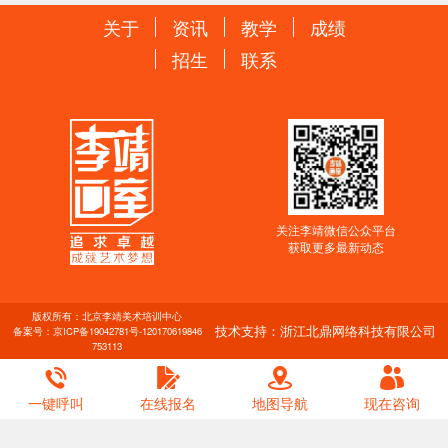
关于
资讯
教学
成绩
招生
联系
关注李靖微信公众平台
获取更多最新动态
版权所有：北京李靖美术培训中心
技术支持：浙江北鼎网络科技有限公司
备案号：
京ICP备19042781号-1
20170619846
753113
一键呼叫
在线报名
地图导航
现在咨询