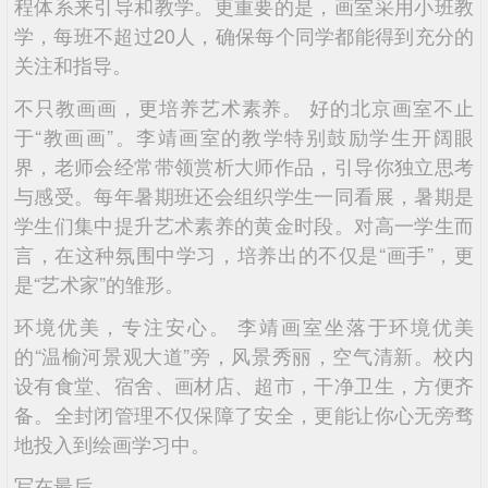
程体系来引导和教学。更重要的是，画室采用小班教
学，每班不超过20人，确保每个同学都能得到充分的
关注和指导。
不只教画画，更培养艺术素养。 好的北京画室不止
于“教画画”。李靖画室的教学特别鼓励学生开阔眼
界，老师会经常带领赏析大师作品，引导你独立思考
与感受。每年暑期班还会组织学生一同看展，暑期是
学生们集中提升艺术素养的黄金时段。对高一学生而
言，在这种氛围中学习，培养出的不仅是“画手”，更
是“艺术家”的雏形。
环境优美，专注安心。 李靖画室坐落于环境优美
的“温榆河景观大道”旁，风景秀丽，空气清新。校内
设有食堂、宿舍、画材店、超市，干净卫生，方便齐
备。全封闭管理不仅保障了安全，更能让你心无旁骛
地投入到绘画学习中。
写在最后