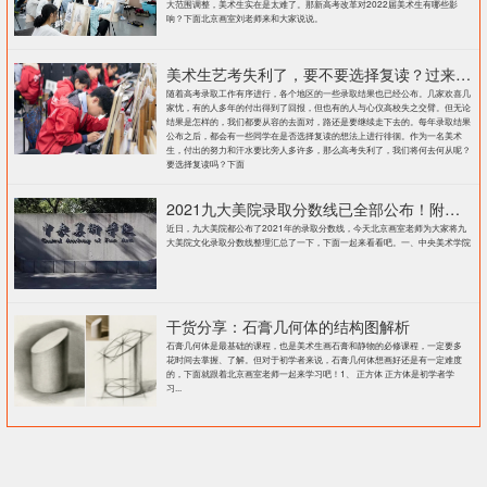
大范围调整，美术生实在是太难了。那新高考改革对2022届美术生有哪些影
响？下面北京画室刘老师来和大家说说。
美术生艺考失利了，要不要选择复读？过来人提出这几点建议
随着高考录取工作有序进行，各个地区的一些录取结果也已经公布。几家欢喜几
家忧，有的人多年的付出得到了回报，但也有的人与心仪高校失之交臂。但无论
结果是怎样的，我们都要从容的去面对，路还是要继续走下去的。每年录取结果
公布之后，都会有一些同学在是否选择复读的想法上进行徘徊。作为一名美术
生，付出的努力和汗水要比旁人多许多，那么高考失利了，我们将何去何从呢？
要选择复读吗？下面
2021九大美院录取分数线已全部公布！附各大院校录取分数线汇总！
近日，九大美院都公布了2021年的录取分数线，今天北京画室老师为大家将九
大美院文化录取分数线整理汇总了一下，下面一起来看看吧。一、中央美术学院
干货分享：石膏几何体的结构图解析
石膏几何体是最基础的课程，也是美术生画石膏和静物的必修课程，一定要多
花时间去掌握、了解。但对于初学者来说，石膏几何体想画好还是有一定难度
的，下面就跟着北京画室老师一起来学习吧！1、 正方体 正方体是初学者学
习...