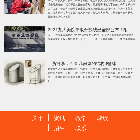
结果是怎样的，我们都要从容的去面对，路还是要继续走下去的。每年录取结果
公布之后，都会有一些同学在是否选择复读的想法上进行徘徊。作为一名美术
生，付出的努力和汗水要比旁人多许多，那么高考失利了，我们将何去何从呢？
要选择复读吗？下面
2021九大美院录取分数线已全部公布！附各大院校录取分数线汇总！
近日，九大美院都公布了2021年的录取分数线，今天北京画室老师为大家将九
大美院文化录取分数线整理汇总了一下，下面一起来看看吧。一、中央美术学院
干货分享：石膏几何体的结构图解析
石膏几何体是最基础的课程，也是美术生画石膏和静物的必修课程，一定要多
花时间去掌握、了解。但对于初学者来说，石膏几何体想画好还是有一定难度
的，下面就跟着北京画室老师一起来学习吧！1、 正方体 正方体是初学者学
习...
关于
资讯
教学
成绩
招生
联系