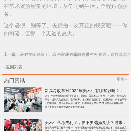
在艺术资源密集的区域，从学习到生活，全程贴心服
务。
这个暑假，别等了。去拥抱一次真正的蜕变吧——你
的画笔，值得一个更远的夏天。
上一篇：
暑假在家躺着？北京画室暑假班喊你来画画了！
下一篇：
复读生别焦虑：这样选北京
<返回列表
热门资讯
更多+
新高考改革对2022届美术生有哪些影响？北京画室刘老师来和大家说说
2021年高考已经结束两个多月了，回顾21届美术生的艺考，可以用兵荒马乱来
形容：提高文化分数线、取消校考、考试科目也进行了大范围调整、高考改革等
大范围调整，美术生实在是太难了。那新高考改革对2022届美术生有哪些影
响？下面北京画室刘老师来和大家说说。
美术生艺考失利了，要不要选择复读？过来人提出这几点建议
随着高考录取工作有序进行，各个地区的一些录取结果也已经公布。几家欢喜几
家忧，有的人多年的付出得到了回报，但也有的人与心仪高校失之交臂。但无论