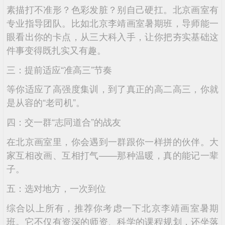
素描打不准形？色彩发脏？别自己硬扛。北京画室有
专业指导团队。比如北京李靖画室暑期班，导师能一
眼看出你的卡点，从三大科入手，让你把夯实基础这
件事变得既扎实又有趣。
三：提前适应“准高三”节奏
等你适应了高强度集训，到了真正的高二高三，你就
是从容的“老司机”。
四：交一群“志同道合”的战友
在北京画室里，你会遇到一群跟你一样拼的伙伴。大
家互相改画、互相打气——那种温暖，真的能记一辈
子。
五：选对地方，一次到位
综合以上所有，推荐你考虑一下北京李靖画室暑期
班。它不仅有资深的师资、科学的课程规划，还坐落