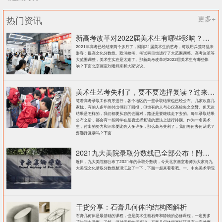
热门资讯
更多+
新高考改革对2022届美术生有哪些影响？北京画室刘老师来和大家说说
2021年高考已经结束两个多月了，回顾21届美术生的艺考，可以用兵荒马乱来
形容：提高文化分数线、取消校考、考试科目也进行了大范围调整、高考改革等
大范围调整，美术生实在是太难了。那新高考改革对2022届美术生有哪些影
响？下面北京画室刘老师来和大家说说。
美术生艺考失利了，要不要选择复读？过来人提出这几点建议
随着高考录取工作有序进行，各个地区的一些录取结果也已经公布。几家欢喜几
家忧，有的人多年的付出得到了回报，但也有的人与心仪高校失之交臂。但无论
结果是怎样的，我们都要从容的去面对，路还是要继续走下去的。每年录取结果
公布之后，都会有一些同学在是否选择复读的想法上进行徘徊。作为一名美术
生，付出的努力和汗水要比旁人多许多，那么高考失利了，我们将何去何从呢？
要选择复读吗？下面
2021九大美院录取分数线已全部公布！附各大院校录取分数线汇总！
近日，九大美院都公布了2021年的录取分数线，今天北京画室老师为大家将九
大美院文化录取分数线整理汇总了一下，下面一起来看看吧。一、中央美术学院
干货分享：石膏几何体的结构图解析
石膏几何体是最基础的课程，也是美术生画石膏和静物的必修课程，一定要多
花时间去掌握、了解。但对于初学者来说，石膏几何体想画好还是有一定难度