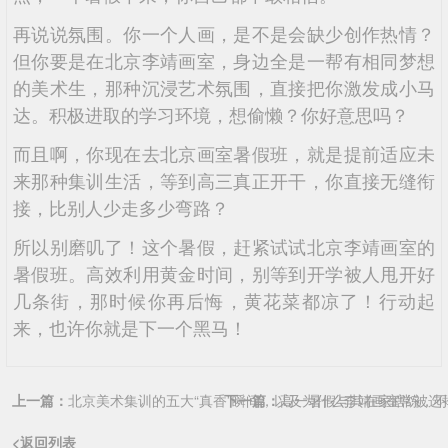
再说说氛围。你一个人画，是不是会缺少创作热情？
但你要是在北京李靖画室，身边全是一帮有相同梦想
的美术生，那种沉浸艺术氛围，直接把你激发成小马
达。积极进取的学习环境，想偷懒？你好意思吗？
而且啊，你现在去北京画室暑假班，就是提前适应未
来那种集训生活，等到高三真正开干，你直接无缝衔
接，比别人少走多少弯路？
所以别磨叽了！这个暑假，赶紧试试北京李靖画室的
暑假班。高效利用黄金时间，别等到开学被人甩开好
几条街，那时候你再后悔，黄花菜都凉了！行动起
来，也许你就是下一个黑马！
上一篇：
北京美术集训的五大“真香”瞬间，以及为什么李靖画室常被选
下一篇：
高一暑假与其在家瞎练，不
<返回列表