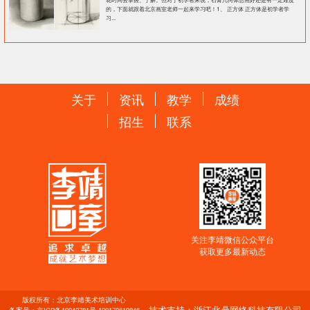
的，下面就跟着北京画室老师一起来学习吧！1、 正方体 正方体是初学者学
习...
关于
资讯
教学
成绩
招生
联系
关注李靖微信公众平台
获取更多最新动态
版权所有：北京李靖美术培训中心
技术支持：浙江北鼎网络科技有限公司
备案号：
京ICP备19042781号-1
20170619846