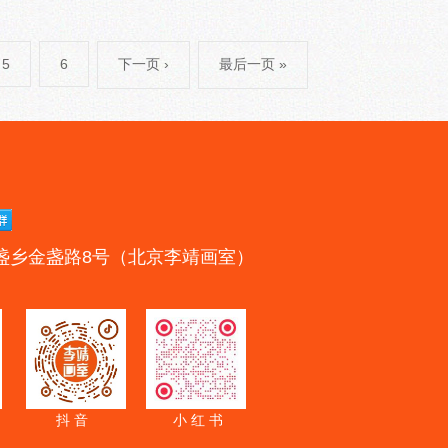
5
6
下一页 ›
最后一页 »
盏乡金盏路8号（北京李靖画室）
抖 音
小 红 书