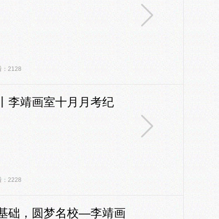
：2128
丨李靖画室十月月考纪
：2228
基础，圆梦名校—李靖画