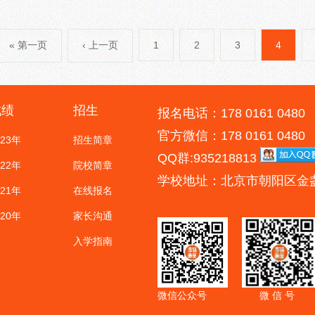
« 第一页
‹ 上一页
1
2
3
4
成绩
招生
报名电话：178 0161 0480
官方微信：178 0161 0480
023年
招生简章
QQ群:935218813
022年
院校简章
学校地址：北京市朝阳区金
021年
在线报名
020年
家长沟通
入学指南
微信公众号
微 信 号