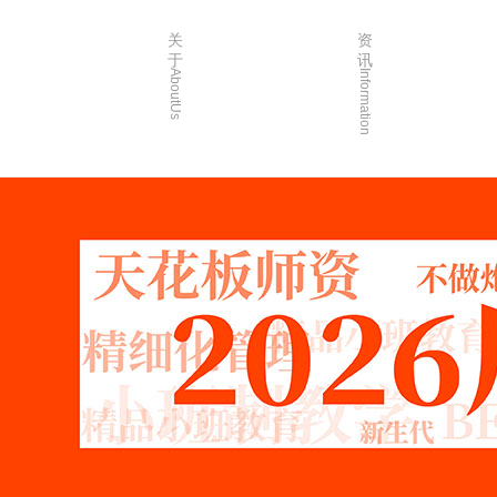
关
资
于
讯
AboutUs
Information
画室简介
校园资讯
品牌故事
校园活动
校园环境
艺考资讯
创始人介绍