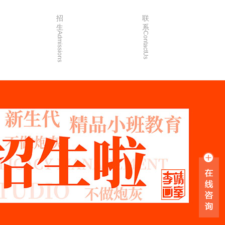
招
联
生
系
Admissions
ContactUs
3年
招生简章
2年
院校简章
1年
在线报名
0年
家长沟通
入学指南