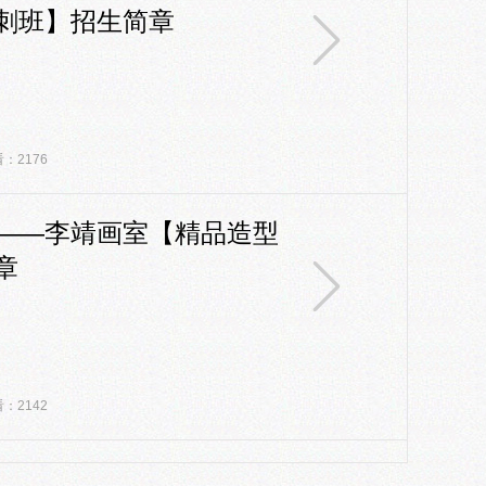
刺班】招生简章
：2176
——李靖画室【精品造型
章
：2142