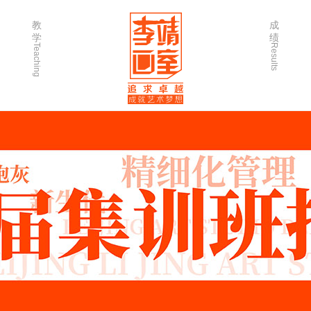
教
成
学
绩
Teaching
Results
师资力量
202
优秀学生
202
微课堂
202
作品欣赏
202
出版书籍