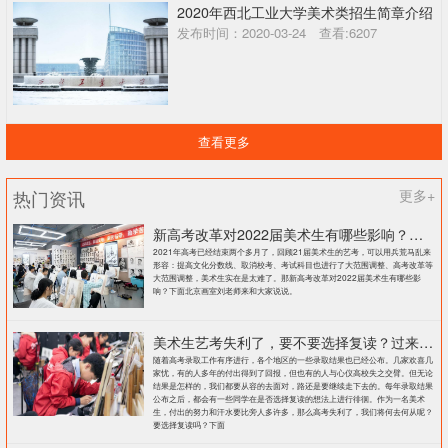
2020年西北工业大学美术类招生简章介绍
发布时间：2020-03-24 查看:6207
查看更多
热门资讯
更多+
新高考改革对2022届美术生有哪些影响？北京画室刘老师来和大家说说
2021年高考已经结束两个多月了，回顾21届美术生的艺考，可以用兵荒马乱来
形容：提高文化分数线、取消校考、考试科目也进行了大范围调整、高考改革等
大范围调整，美术生实在是太难了。那新高考改革对2022届美术生有哪些影
响？下面北京画室刘老师来和大家说说。
美术生艺考失利了，要不要选择复读？过来人提出这几点建议
随着高考录取工作有序进行，各个地区的一些录取结果也已经公布。几家欢喜几
家忧，有的人多年的付出得到了回报，但也有的人与心仪高校失之交臂。但无论
结果是怎样的，我们都要从容的去面对，路还是要继续走下去的。每年录取结果
公布之后，都会有一些同学在是否选择复读的想法上进行徘徊。作为一名美术
生，付出的努力和汗水要比旁人多许多，那么高考失利了，我们将何去何从呢？
要选择复读吗？下面