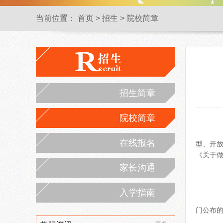
当前位置：
首页
>
招生
>
院校简章
招生简章
院校简章
西
在线报名
型、开放
《关于做
家长沟通
一
入学指南
2
门公布