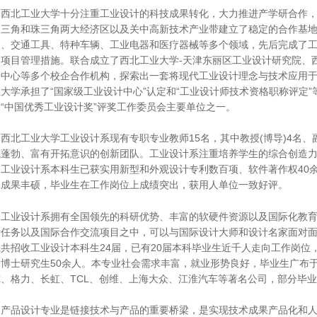
北工业大学十分注重工业设计的科技成果转化，大力推进产学研合作，
长三角和珠三角两大经济区以及关中高新技术产业带建立了稳定的合作基
备、交通工具、特种车辆、工业电器和医疗器械等多个领域，先后完成了
项目管理措施。联合成立了西北工业大学-天津东丽区工业设计研究院、西
研中心等多个校企合作机构，探索出一套将现代工业设计理念与技术应用
大学承担了“国家级工业设计中心”认定和“工业设计师技术资格职称评定
“中国优秀工业设计奖”评奖工作委员会主要单位之一。
北工业大学工业设计系现有专职专业教师15名，其中教授(博导)4名、
气蓬勃、富有开拓意识的创新团队。工业设计系注重培养学生的综合创造
，工业设计系本科生已获实用新型和外观设计专利数百项、软件著作权40
目成果丰硕，毕业生在工作岗位上成绩突出，获用人单位一致好评。
业设计系拥有全国领先的科研优势、丰富的软硬件资源以及国际化教育
计任务以及国际合作交流项目之中，可以与国际设计大师和设计名家面对
共招收工业设计本科生24届，已有20届本科毕业生近千人走向工作岗位
中博士研究生50余人。本专业社会需求丰富，就业形势良好，毕业生广布
、格力、长虹、TCL、创维、上海大众、江淮汽车等著名公司，部分毕
品设计专业是链接技术与产品的重要桥梁，是实现技术成果产品化和人