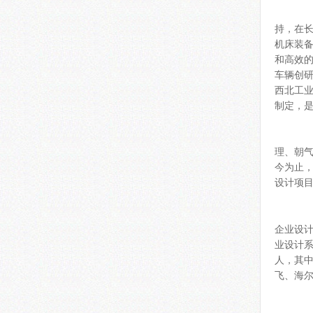
西
持，在
机床装
和高效的
车辆创
西北工业
制定，是
西
理、朝
今为止
设计项
工
企业设
业设计系
人，其
飞、海尔
产