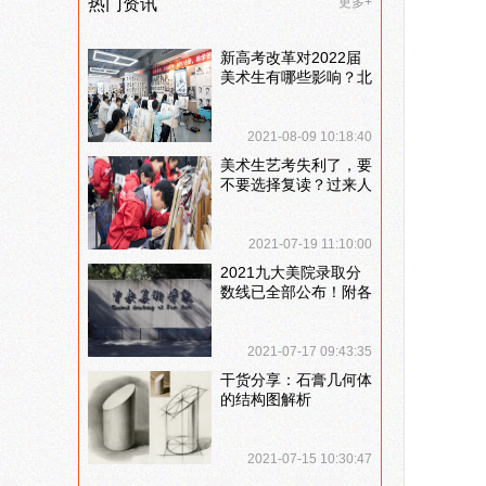
热门资讯
更多+
新高考改革对2022届
美术生有哪些影响？北
京画室刘老师来和大家
说说
学
2021-08-09 10:18:40
美术生艺考失利了，要
二
不要选择复读？过来人
提出这几点建议
1
2021-07-19 11:10:00
2021九大美院录取分
2
数线已全部公布！附各
大院校录取分数线汇
3
总！
2021-07-17 09:43:35
4
干货分享：石膏几何体
的结构图解析
三
2021-07-15 10:30:47
1