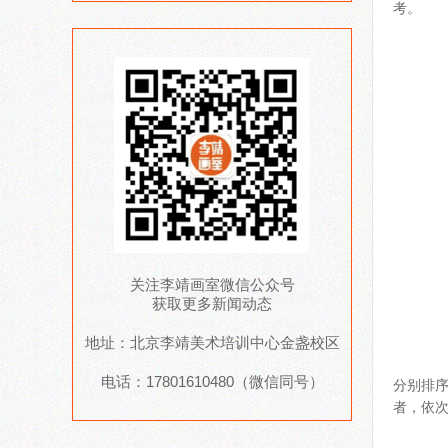
考。
2
3
四
1
2
3
关注李靖画室微信公众号
获取更多新闻动态
综合
地址：北京李靖美术培训中心金盏校区
文
电话：17801610480（微信同号）
分别排
者，依