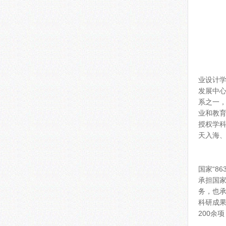
4
5.
五
产
业设计
发展中
系之一，
业和教育
授权学科
天入海、
西
国家“8
承担国
务，也
科研成果
200余