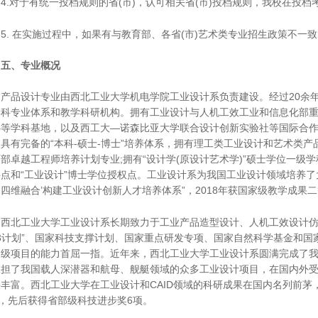
.对于有统一投档规则的省(市)，认可相关省(市)投档规则，我校在投档
 在实施过程中，如果有与教育部、各省(市)艺术类专业招生政策不一致
、专业概况
品设计专业由西北工业大学机电学院工业设计系负责建设。经过20余年
学科专业体系和教学科研机构。拥有工业设计与人机工效工业和信息化部
心等学科基地，以及西工大—诺森比亚大学联合设计创新实验社等国际合作
具有完备的“本科-硕士-博士”培养体系，拥有理工类工业设计和艺术类
部卓越工程师培养计划专业;拥有“设计学(原设计艺术学)”硕士学位一级学
点和“工业设计”博士学位授权点。工业设计系为我国工业设计领域培养了
四维融合’构建工业设计创新人才培养体系”，2018年获国家级教学成果
北工业大学工业设计系长期致力于工业产品造型设计、人机工效设计仿真
63计划”、国家科技支撑计划、国家重点研发专项、国家自然科学基金和
家级项目的能力首屈一指。近年来，西北工业大学工业设计系圆满完成了
承担了我国载人深潜器和航母、舰艇领域的众多工业设计项目，在国内外
丰富。西北工业大学在工业设计和CAID领域的科研成果在国内名列前茅，
项，先后获得省部级科技进步奖6项。