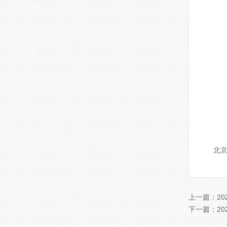
联
邮 
电子
网 址
官方
北
上一篇：
2
下一篇：
2