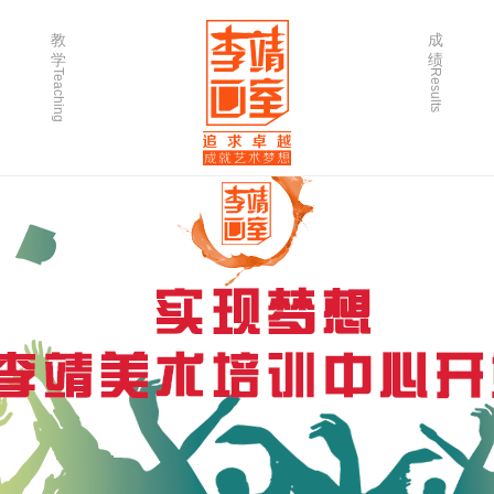
教
成
学
绩
Teaching
Results
师资力量
202
优秀学生
202
微课堂
202
作品欣赏
202
出版书籍