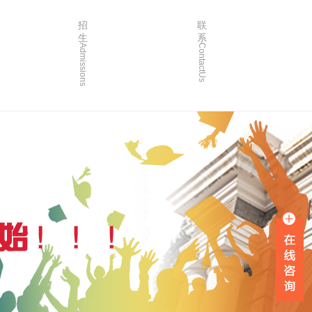
招
联
生
系
Admissions
ContactUs
3年
招生简章
2年
院校简章
1年
在线报名
0年
家长沟通
入学指南