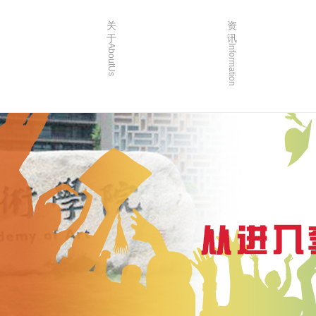
关
资
于
讯
AboutUs
Information
画室简介
校园资讯
品牌故事
校园活动
校园环境
艺考资讯
创始人介绍