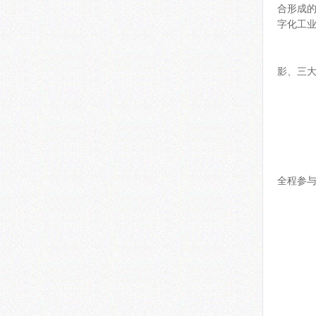
合形成
字化工
主
影、三
学
六
1
全程参与
2
3
七
咨询