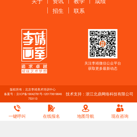
关于
资讯
教学
成绩
招生
联系
关注李靖微信公众平台
获取更多最新动态
版权所有：北京李靖美术培训中心
技术支持：浙江北鼎网络科技有限公司
备案号：
京ICP备19042781号-1
20170619846
753113
一键呼叫
在线报名
地图导航
现在咨询