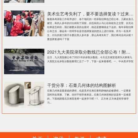
美术生艺考失利了，要不要选择复读？过来人提出这几点建议
随着高考录取工作有序进行，各个地区的一些录取结果也已经公布。几家欢喜几
家忧，有的人多年的付出得到了回报，但也有的人与心仪高校失之交臂。但无论
结果是怎样的，我们都要从容的去面对，路还是要继续走下去的。每年录取结果
公布之后，都会有一些同学在是否选择复读的想法上进行徘徊。作为一名美术
生，付出的努力和汗水要比旁人多许多，那么高考失利了，我们将何去何从呢？
要选择复读吗？下面
2021九大美院录取分数线已全部公布！附各大院校录取分数线汇总！
近日，九大美院都公布了2021年的录取分数线，今天北京画室老师为大家将九
大美院文化录取分数线整理汇总了一下，下面一起来看看吧。一、中央美术学院
干货分享：石膏几何体的结构图解析
石膏几何体是最基础的课程，也是美术生画石膏和静物的必修课程，一定要多
花时间去掌握、了解。但对于初学者来说，石膏几何体想画好还是有一定难度
的，下面就跟着北京画室老师一起来学习吧！1、 正方体 正方体是初学者学
习...