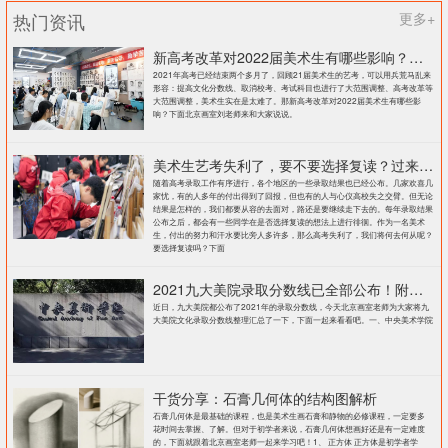
热门资讯
更多+
新高考改革对2022届美术生有哪些影响？北京画室刘老师来和大家说说
2021年高考已经结束两个多月了，回顾21届美术生的艺考，可以用兵荒马乱来
形容：提高文化分数线、取消校考、考试科目也进行了大范围调整、高考改革等
大范围调整，美术生实在是太难了。那新高考改革对2022届美术生有哪些影
响？下面北京画室刘老师来和大家说说。
美术生艺考失利了，要不要选择复读？过来人提出这几点建议
随着高考录取工作有序进行，各个地区的一些录取结果也已经公布。几家欢喜几
家忧，有的人多年的付出得到了回报，但也有的人与心仪高校失之交臂。但无论
结果是怎样的，我们都要从容的去面对，路还是要继续走下去的。每年录取结果
公布之后，都会有一些同学在是否选择复读的想法上进行徘徊。作为一名美术
生，付出的努力和汗水要比旁人多许多，那么高考失利了，我们将何去何从呢？
要选择复读吗？下面
2021九大美院录取分数线已全部公布！附各大院校录取分数线汇总！
近日，九大美院都公布了2021年的录取分数线，今天北京画室老师为大家将九
大美院文化录取分数线整理汇总了一下，下面一起来看看吧。一、中央美术学院
干货分享：石膏几何体的结构图解析
石膏几何体是最基础的课程，也是美术生画石膏和静物的必修课程，一定要多
花时间去掌握、了解。但对于初学者来说，石膏几何体想画好还是有一定难度
的，下面就跟着北京画室老师一起来学习吧！1、 正方体 正方体是初学者学