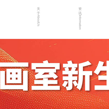
关
资
于
讯
AboutUs
Information
画室简介
校园资讯
品牌故事
校园活动
校园环境
艺考资讯
创始人介绍