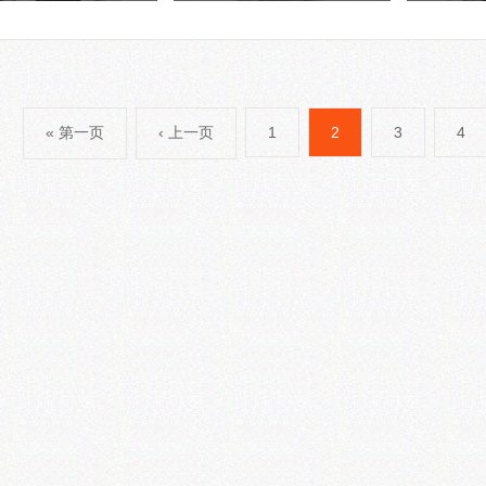
« 第一页
‹ 上一页
1
2
3
4