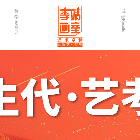
教
成
学
绩
Teaching
Results
师资力量
202
优秀学生
202
微课堂
202
作品欣赏
202
出版书籍