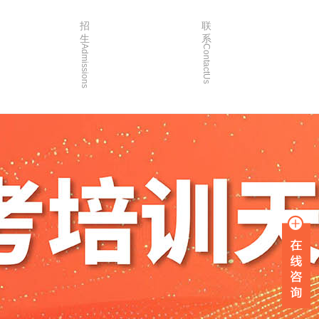
招
联
生
系
Admissions
ContactUs
3年
招生简章
2年
院校简章
1年
在线报名
0年
家长沟通
入学指南