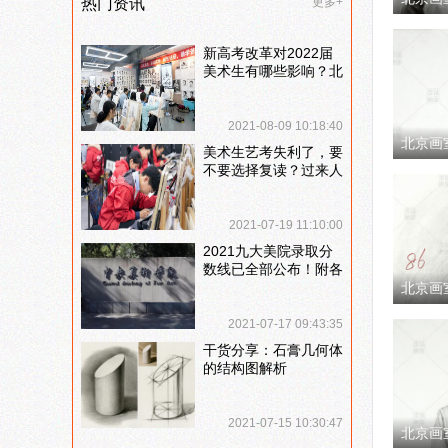
热门资讯
更多+
新高考改革对2022届
美术生有哪些影响？北
京画室刘老师来和大家
说说
2021-08-09 10:18:40
北京画
美术生艺考失利了，要
不要选择复读？过来人
提出这几点建议
2021-07-19 11:10:00
2021九大美院录取分
数线已全部公布！附各
大院校录取分数线汇
北京画
总！
2021-07-17 09:43:35
干货分享：石膏几何体
的结构图解析
2021-07-15 10:30:47
北京画