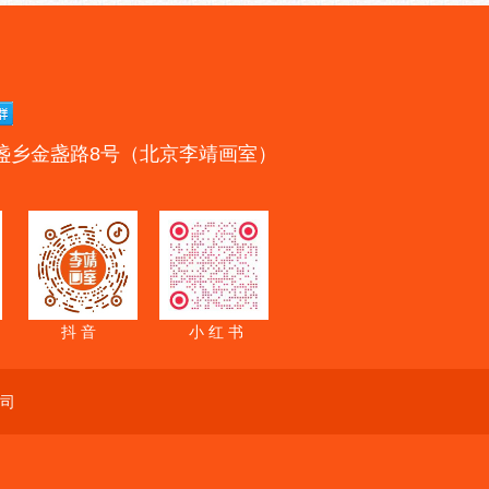
盏乡金盏路8号（北京李靖画室）
抖 音
小 红 书
司