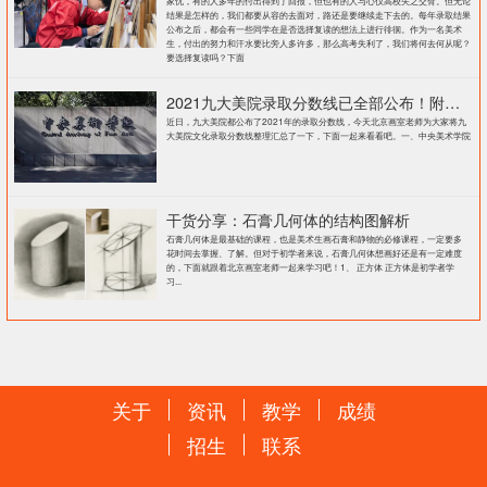
家忧，有的人多年的付出得到了回报，但也有的人与心仪高校失之交臂。但无论
结果是怎样的，我们都要从容的去面对，路还是要继续走下去的。每年录取结果
公布之后，都会有一些同学在是否选择复读的想法上进行徘徊。作为一名美术
生，付出的努力和汗水要比旁人多许多，那么高考失利了，我们将何去何从呢？
要选择复读吗？下面
2021九大美院录取分数线已全部公布！附各大院校录取分数线汇总！
近日，九大美院都公布了2021年的录取分数线，今天北京画室老师为大家将九
大美院文化录取分数线整理汇总了一下，下面一起来看看吧。一、中央美术学院
干货分享：石膏几何体的结构图解析
石膏几何体是最基础的课程，也是美术生画石膏和静物的必修课程，一定要多
花时间去掌握、了解。但对于初学者来说，石膏几何体想画好还是有一定难度
的，下面就跟着北京画室老师一起来学习吧！1、 正方体 正方体是初学者学
习...
关于
资讯
教学
成绩
招生
联系