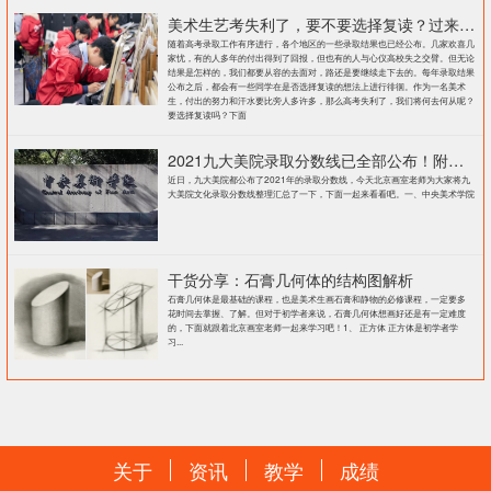
美术生艺考失利了，要不要选择复读？过来人提出这几点建议
随着高考录取工作有序进行，各个地区的一些录取结果也已经公布。几家欢喜几
家忧，有的人多年的付出得到了回报，但也有的人与心仪高校失之交臂。但无论
结果是怎样的，我们都要从容的去面对，路还是要继续走下去的。每年录取结果
公布之后，都会有一些同学在是否选择复读的想法上进行徘徊。作为一名美术
生，付出的努力和汗水要比旁人多许多，那么高考失利了，我们将何去何从呢？
要选择复读吗？下面
2021九大美院录取分数线已全部公布！附各大院校录取分数线汇总！
近日，九大美院都公布了2021年的录取分数线，今天北京画室老师为大家将九
大美院文化录取分数线整理汇总了一下，下面一起来看看吧。一、中央美术学院
干货分享：石膏几何体的结构图解析
石膏几何体是最基础的课程，也是美术生画石膏和静物的必修课程，一定要多
花时间去掌握、了解。但对于初学者来说，石膏几何体想画好还是有一定难度
的，下面就跟着北京画室老师一起来学习吧！1、 正方体 正方体是初学者学
习...
关于
资讯
教学
成绩