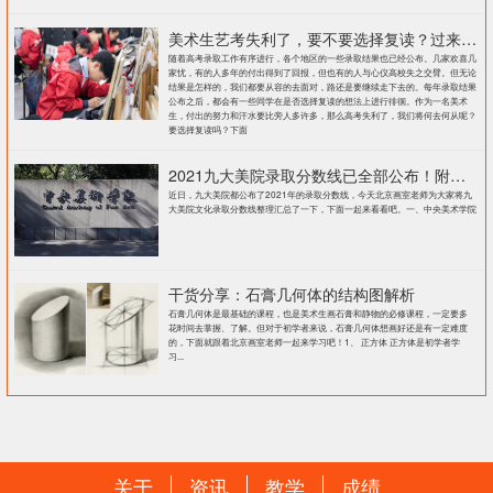
美术生艺考失利了，要不要选择复读？过来人提出这几点建议
随着高考录取工作有序进行，各个地区的一些录取结果也已经公布。几家欢喜几
家忧，有的人多年的付出得到了回报，但也有的人与心仪高校失之交臂。但无论
结果是怎样的，我们都要从容的去面对，路还是要继续走下去的。每年录取结果
公布之后，都会有一些同学在是否选择复读的想法上进行徘徊。作为一名美术
生，付出的努力和汗水要比旁人多许多，那么高考失利了，我们将何去何从呢？
要选择复读吗？下面
2021九大美院录取分数线已全部公布！附各大院校录取分数线汇总！
近日，九大美院都公布了2021年的录取分数线，今天北京画室老师为大家将九
大美院文化录取分数线整理汇总了一下，下面一起来看看吧。一、中央美术学院
干货分享：石膏几何体的结构图解析
石膏几何体是最基础的课程，也是美术生画石膏和静物的必修课程，一定要多
花时间去掌握、了解。但对于初学者来说，石膏几何体想画好还是有一定难度
的，下面就跟着北京画室老师一起来学习吧！1、 正方体 正方体是初学者学
习...
关于
资讯
教学
成绩