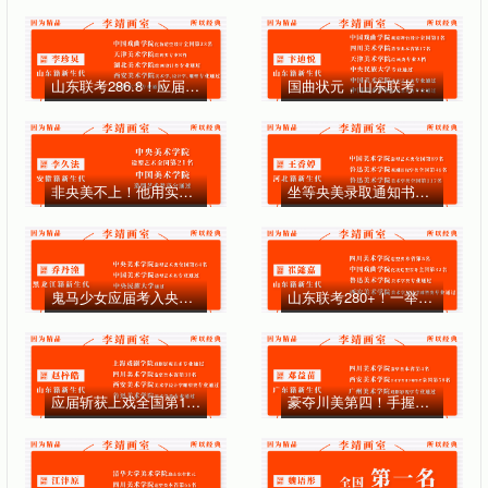
山东联考286.8！应届斩获五所校考合格证的后起之秀——李靖画室学员李珍炅专访
国曲状元，山东联考第14！狂揽国、川、天、民族高分——李美学子卞迪悦专访
非央美不上！他用实力和毅力证明我就该是央美的学生——李美学子李久法专访
坐等央美录取通知书，宝藏女孩的逐梦央美路——李美学子王香婷专访
鬼马少女应届考入央美，用实力出圈！——李美学子乔丹潼专访
山东联考280+！一举斩获川美、国曲、鲁美、西美的元気少女——李美学子崔懿嘉专访
应届斩获上戏全国第17！川美第30！还拿下鲁美、西美高分合格证的黑马战神——李美学子赵梓皓专访
豪夺川美第四！手握三大美院合格证的高能少年——北京画室李美学子邓益苗专访