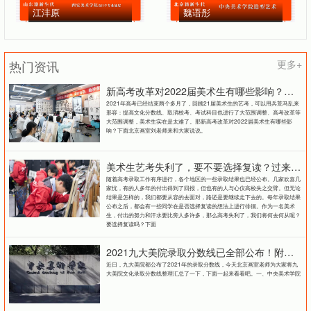
江沣原
魏语彤
热门资讯
更多+
新高考改革对2022届美术生有哪些影响？北京画室刘老师来和大家说说
2021年高考已经结束两个多月了，回顾21届美术生的艺考，可以用兵荒马乱来
形容：提高文化分数线、取消校考、考试科目也进行了大范围调整、高考改革等
大范围调整，美术生实在是太难了。那新高考改革对2022届美术生有哪些影
响？下面北京画室刘老师来和大家说说。
美术生艺考失利了，要不要选择复读？过来人提出这几点建议
随着高考录取工作有序进行，各个地区的一些录取结果也已经公布。几家欢喜几
家忧，有的人多年的付出得到了回报，但也有的人与心仪高校失之交臂。但无论
结果是怎样的，我们都要从容的去面对，路还是要继续走下去的。每年录取结果
公布之后，都会有一些同学在是否选择复读的想法上进行徘徊。作为一名美术
生，付出的努力和汗水要比旁人多许多，那么高考失利了，我们将何去何从呢？
要选择复读吗？下面
2021九大美院录取分数线已全部公布！附各大院校录取分数线汇总！
近日，九大美院都公布了2021年的录取分数线，今天北京画室老师为大家将九
大美院文化录取分数线整理汇总了一下，下面一起来看看吧。一、中央美术学院