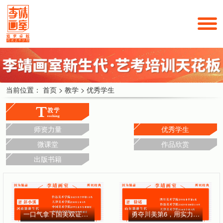
当前位置：
首页
>
教学
>
优秀学生
师资力量
优秀学生
微课堂
作品欣赏
出版书籍
一口气拿下国美双证！天美、鲁美高分的河南女孩—李靖画室学员彭小溪专访
勇夺川美第6，用实力证明自己！三所美院大门同时向她敞开！——李靖画室学员徐诺专访