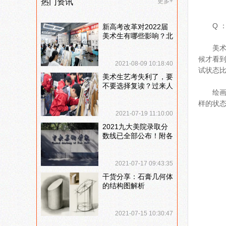
热门资讯
更多+
Q
新高考改革对2022届
美术生有哪些影响？北
京画室刘老师来和大家
美
说说
候才看
2021-08-09 10:18:40
试状态
美术生艺考失利了，要
不要选择复读？过来人
绘
提出这几点建议
样的状
2021-07-19 11:10:00
2021九大美院录取分
数线已全部公布！附各
大院校录取分数线汇
总！
2021-07-17 09:43:35
干货分享：石膏几何体
的结构图解析
2021-07-15 10:30:47