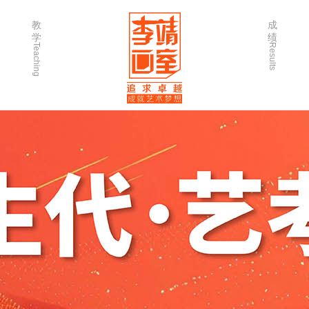
教
成
学
绩
Teaching
Results
师资力量
202
优秀学生
202
微课堂
202
作品欣赏
202
出版书籍