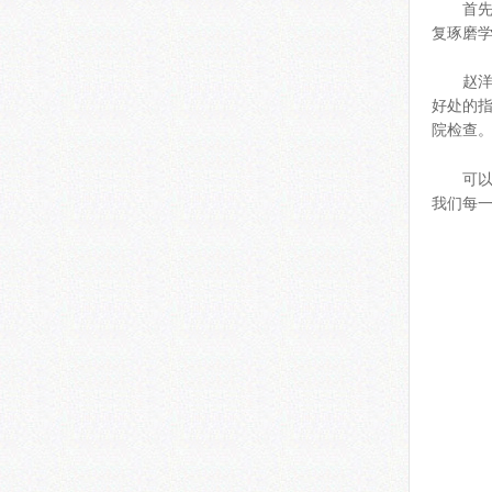
首
复琢磨
赵
好处的
院检查
可
我们每