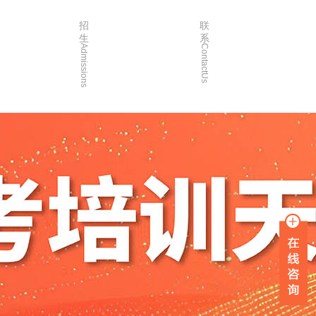
招
联
生
系
Admissions
ContactUs
3年
招生简章
2年
院校简章
1年
在线报名
0年
家长沟通
入学指南