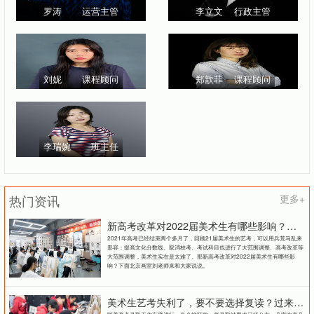
罗涛
运营主管
李立文
行政主管
刘妮
课程顾问
郑歆菲
课程顾问
李瑞婉
班主任
热门资讯
更多+
新高考改革对2022届美术生有哪些影响？北京画室刘老师来和大家说说
2021年高考已经结束两个多月了，回顾21届美术生的艺考，可以用兵荒马乱来
形容：提高文化分数线、取消校考、考试科目也进行了大范围调整、高考改革等
大范围调整，美术生实在是太难了。那新高考改革对2022届美术生有哪些影
响？下面北京画室刘老师来和大家说说。
美术生艺考失利了，要不要选择复读？过来人提出这几点建议
随着高考录取工作有序进行，各个地区的一些录取结果也已经公布。几家欢喜几