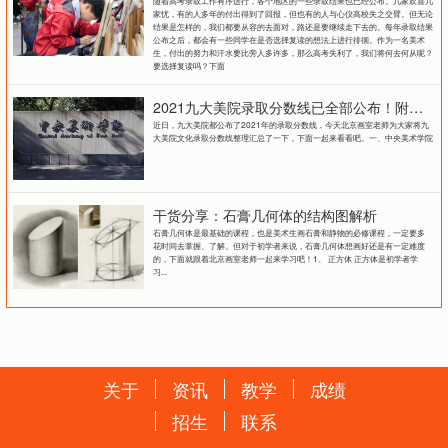
家忧，有的人多年的付出得到了回报，但也有的人与心仪高校失之交臂。但无论
结果是怎样的，我们都要从容的去面对，路还是要继续走下去的。每年录取结果
公布之后，都会有一些同学在是否选择复读的想法上进行徘徊。作为一名美术
生，付出的努力和汗水要比旁人多许多，那么高考失利了，我们将何去何从呢？
要选择复读吗？下面
2021九大美院录取分数线已全部公布！附各大院校录取分数线汇总！
近日，九大美院都公布了2021年的录取分数线，今天北京画室老师为大家将九
大美院文化录取分数线整理汇总了一下，下面一起来看看吧。一、中央美术学院
干货分享：石膏几何体的结构图解析
石膏几何体是最基础的课程，也是美术生画石膏和静物的必修课程，一定要多
花时间去掌握、了解。但对于初学者来说，石膏几何体想画好还是有一定难度
的，下面就跟着北京画室老师一起来学习吧！1、 正方体 正方体是初学者学
习...
关于
资讯
教学
成绩
招生
联系