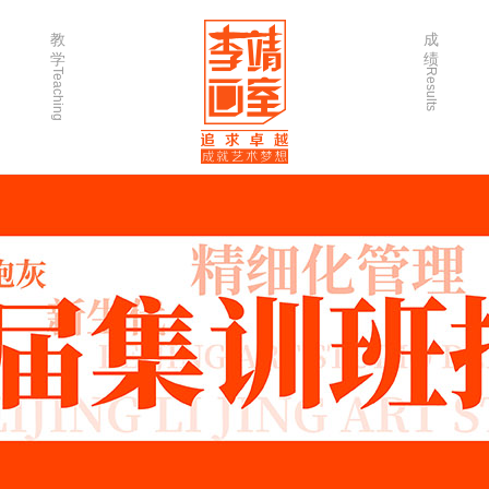
教
成
学
绩
Teaching
Results
师资力量
202
优秀学生
202
微课堂
202
作品欣赏
202
出版书籍