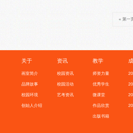
« 第一
关于
资讯
教学
画室简介
校园资讯
师资力量
2
品牌故事
校园活动
优秀学生
2
校园环境
艺考资讯
微课堂
2
创始人介绍
作品欣赏
2
出版书籍