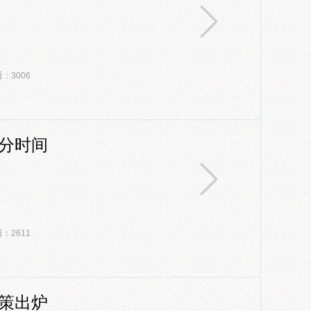
：3006
查分时间
：2611
政策出炉