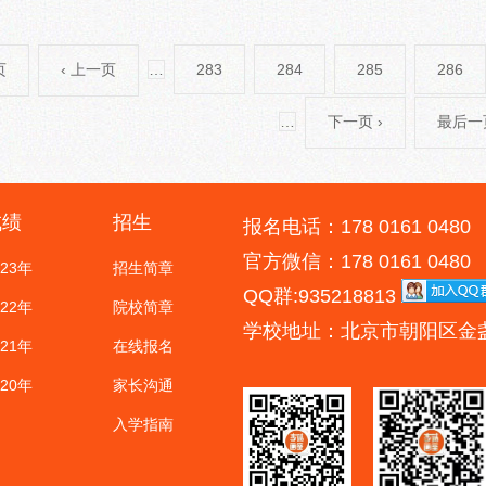
页
‹ 上一页
…
283
284
285
286
…
下一页 ›
最后一页
成绩
招生
报名电话：178 0161 0480
官方微信：178 0161 0480
023年
招生简章
QQ群:935218813
022年
院校简章
学校地址：北京市朝阳区金
021年
在线报名
020年
家长沟通
入学指南