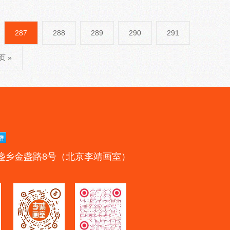
287
288
289
290
291
 »
盏乡金盏路8号（北京李靖画室）