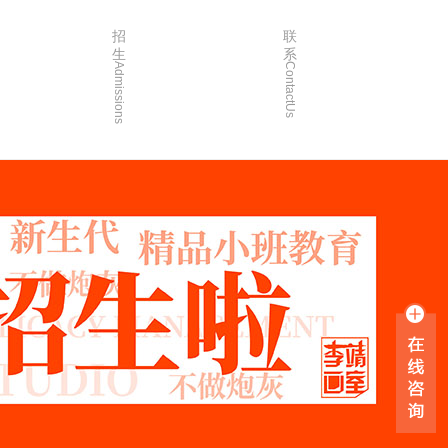
招
联
生
系
Admissions
ContactUs
3年
招生简章
2年
院校简章
1年
在线报名
0年
家长沟通
入学指南