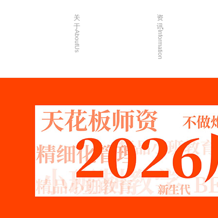
关
资
于
讯
AboutUs
Information
画室简介
校园资讯
品牌故事
校园活动
校园环境
艺考资讯
创始人介绍