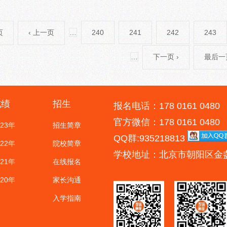
页
‹ 上一页
…
240
241
242
243
…
下一页 ›
最后一页
成绩
招生
报名电话：178 0161 0480
官方微信：178 0161 0480
023年
招生简章
QQ群:935218813
022年
院校简章
学校地址：北京市朝阳区金
021年
在线报名
020年
家长沟通
入学指南