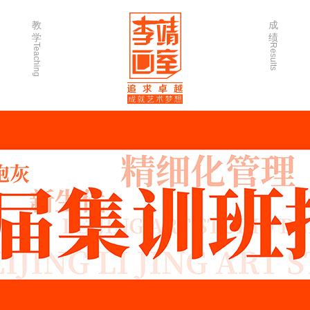
教
成
学
绩
Teaching
Results
师资力量
202
优秀学生
202
微课堂
202
作品欣赏
202
出版书籍