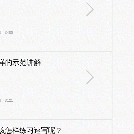
：3488
样的示范讲解
：3121
该怎样练习速写呢？