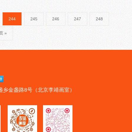
244
245
246
247
248
 »
盏乡金盏路8号（北京李靖画室）