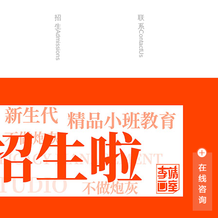
招
联
生
系
Admissions
ContactUs
3年
招生简章
2年
院校简章
1年
在线报名
0年
家长沟通
入学指南