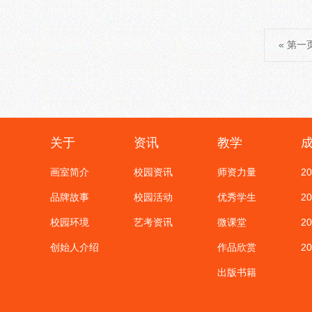
« 第一
关于
资讯
教学
画室简介
校园资讯
师资力量
2
品牌故事
校园活动
优秀学生
2
校园环境
艺考资讯
微课堂
2
创始人介绍
作品欣赏
2
出版书籍