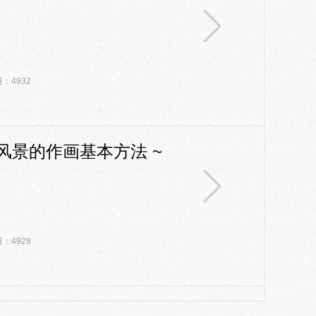
：4932
风景的作画基本方法 ~
：4928