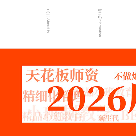
关
资
于
讯
AboutUs
Information
画室简介
校园资讯
品牌故事
校园活动
校园环境
艺考资讯
创始人介绍