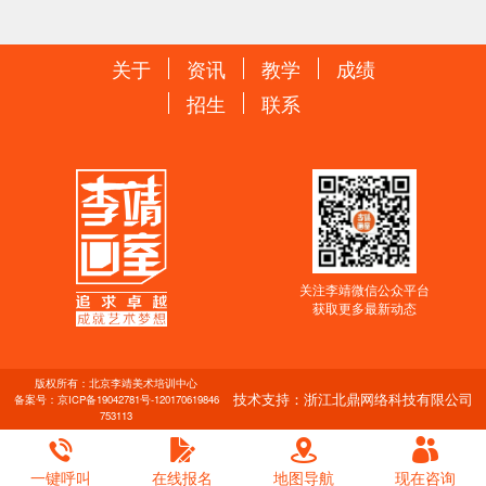
关于
资讯
教学
成绩
招生
联系
关注李靖微信公众平台
获取更多最新动态
版权所有：北京李靖美术培训中心
技术支持：浙江北鼎网络科技有限公司
备案号：
京ICP备19042781号-1
20170619846
753113
一键呼叫
在线报名
地图导航
现在咨询