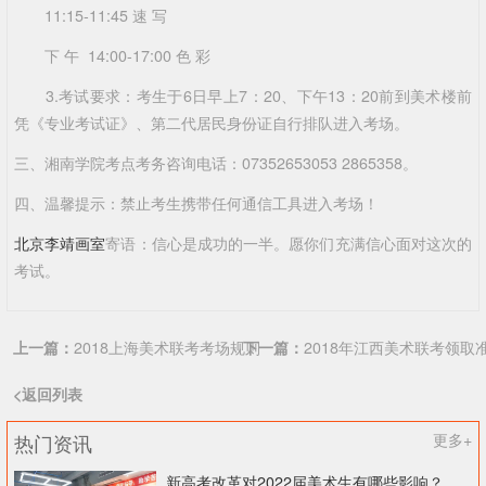
11:15-11:45 速 写
下 午 14:00-17:00 色 彩
3.考试要求：考生于6日早上7：20、下午13：20前到美术楼前
凭《专业考试证》、第二代居民身份证自行排队进入考场。
三、湘南学院考点考务咨询电话
：07352653053 2865358。
四、温馨提示
：禁止考生携带任何通信工具进入考场！
北京李靖画室
寄语：
信心是成功的一半。愿你们充满信心面对这次的
考试。
上一篇：
2018上海美术联考考场规则
下一篇：
2018年江西美术联考领取
<返回列表
热门资讯
更多+
新高考改革对2022届美术生有哪些影响？北京画室刘老师来和大家说说