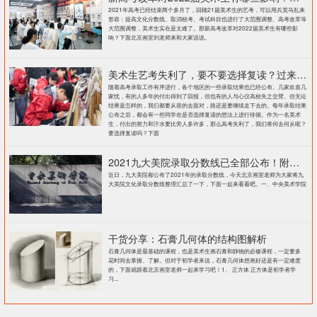
2021年高考已经结束两个多月了，回顾21届美术生的艺考，可以用兵荒马乱来
形容：提高文化分数线、取消校考、考试科目也进行了大范围调整、高考改革等
大范围调整，美术生实在是太难了。那新高考改革对2022届美术生有哪些影
响？下面北京画室刘老师来和大家说说。
美术生艺考失利了，要不要选择复读？过来人提出这几点建议
随着高考录取工作有序进行，各个地区的一些录取结果也已经公布。几家欢喜几
家忧，有的人多年的付出得到了回报，但也有的人与心仪高校失之交臂。但无论
结果是怎样的，我们都要从容的去面对，路还是要继续走下去的。每年录取结果
公布之后，都会有一些同学在是否选择复读的想法上进行徘徊。作为一名美术
生，付出的努力和汗水要比旁人多许多，那么高考失利了，我们将何去何从呢？
要选择复读吗？下面
2021九大美院录取分数线已全部公布！附各大院校录取分数线汇总！
近日，九大美院都公布了2021年的录取分数线，今天北京画室老师为大家将九
大美院文化录取分数线整理汇总了一下，下面一起来看看吧。一、中央美术学院
干货分享：石膏几何体的结构图解析
石膏几何体是最基础的课程，也是美术生画石膏和静物的必修课程，一定要多
花时间去掌握、了解。但对于初学者来说，石膏几何体想画好还是有一定难度
的，下面就跟着北京画室老师一起来学习吧！1、 正方体 正方体是初学者学
习...