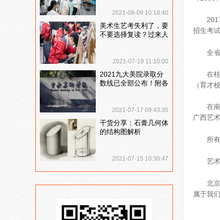
说说
2021-08-09 10:18:40
20
美术生艺考失利了，要
招生考试
不要选择复读？过来人
提出这几点建议
全
2021-07-19 11:10:00
在
2021九大美院录取分
数线已全部公布！附各
（育才校
大院校录取分数线汇
总！
在
2021-07-17 09:43:35
广西艺
干货分享：石膏几何体
的结构图解析
所
2021-07-15 10:30:47
艺术
北
属于我