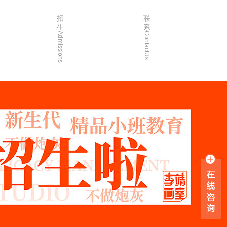
招
联
生
系
Admissions
ContactUs
3年
招生简章
2年
院校简章
1年
在线报名
0年
家长沟通
入学指南