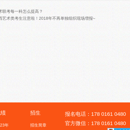
术联考每一科怎么提高？
西艺术类考生注意啦！2018年不再单独组织现场増报~
成绩
招生
报名电话：178 0161 0480
官方微信：178 0161 0480
023年
招生简章