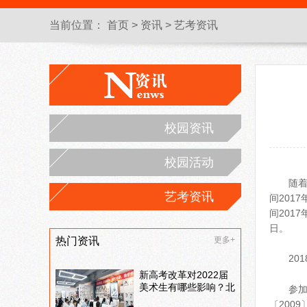
当前位置：
首页
>
资讯
>
艺考资讯
校园资讯
校园活动
随
艺考资讯
间201
间201
日。
热门资讯
更多+
20
新高考改革对2022届
美术生有哪些影响？北
参
京画室刘老师来和大家
〔200