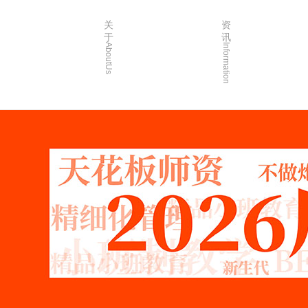
关
资
于
讯
AboutUs
Information
画室简介
校园资讯
品牌故事
校园活动
校园环境
艺考资讯
创始人介绍