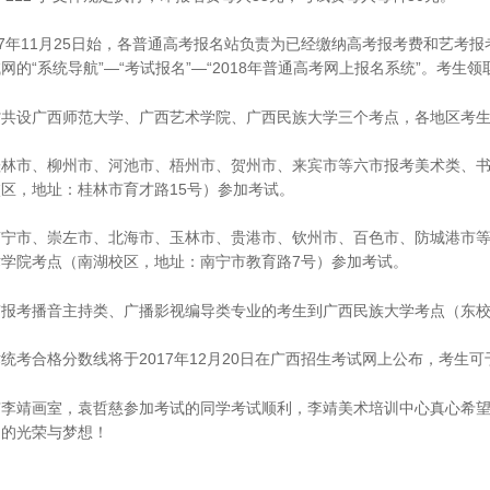
17年11月25日始，各普通高考报名站负责为已经缴纳高考报考费和艺
网的“系统导航”—“考试报名”—“2018年普通高考网上报名系统”。考
省共设
广西师范大学、
广西艺术学院、
广西民族大学
三个考点，各地区考
桂林市、柳州市、河池市、梧州市、贺州市、来宾市等六市报考美术类、
区，地址：桂林市育才路15号）参加考试。
南宁市、崇左市、北海市、玉林市、贵港市、钦州市、百色市、防城港市
术学院考点（南湖校区，地址：南宁市教育路7号）参加考试。
有报考播音主持类、广播影视编导类专业的考生到广西民族大学考点（东校
统考合格分数线将于2017年12月20日在广西招生考试网上公布，考生可于
京李靖画室，袁哲慈参加考试的同学考试顺利，李靖美术培训中心真心希
们的光荣与梦想！