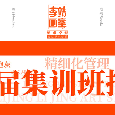
教
成
学
绩
Teaching
Results
师资力量
202
优秀学生
202
微课堂
202
作品欣赏
202
出版书籍