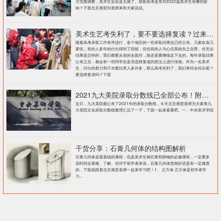
大范围调整，美术生实在是太难了。那新高考改革对2022届美术生有哪些影
响？下面北京画室刘老师来和大家说说。
美术生艺考失利了，要不要选择复读？过来人提出这几点建议
随着高考录取工作有序进行，各个地区的一些录取结果也已经公布。几家欢喜几
家忧，有的人多年的付出得到了回报，但也有的人与心仪高校失之交臂。但无论
结果是怎样的，我们都要从容的去面对，路还是要继续走下去的。每年录取结果
公布之后，都会有一些同学在是否选择复读的想法上进行徘徊。作为一名美术
生，付出的努力和汗水要比旁人多许多，那么高考失利了，我们将何去何从呢？
要选择复读吗？下面
2021九大美院录取分数线已全部公布！附各大院校录取分数线汇总！
近日，九大美院都公布了2021年的录取分数线，今天北京画室老师为大家将九
大美院文化录取分数线整理汇总了一下，下面一起来看看吧。一、中央美术学院
干货分享：石膏几何体的结构图解析
石膏几何体是最基础的课程，也是美术生画石膏和静物的必修课程，一定要多
花时间去掌握、了解。但对于初学者来说，石膏几何体想画好还是有一定难度
的，下面就跟着北京画室老师一起来学习吧！1、 正方体 正方体是初学者学
习...