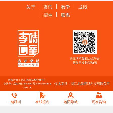
关于
资讯
教学
成绩
招生
联系
关注李靖微信公众平台
获取更多最新动态
版权所有：北京李靖美术培训中心
技术支持：浙江北鼎网络科技有限公司
备案号：
京ICP备19042781号-1
20170619846
753113
一键呼叫
在线报名
地图导航
现在咨询