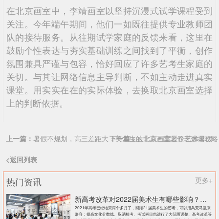
在北京画室中，李靖画室以坚持沉浸式试学课程受到
关注。今年端午期间，他们一如既往提供专业教师团
队的接待服务。从往期试学家庭的反馈来看，这里在
鼓励个性表达与夯实基础训练之间找到了平衡，创作
氛围兼具严谨与包容，恰好回应了许多艺考生家庭的
关切。与其让网络信息主导判断，不如主动走进真实
课堂。用实实在在的实际体验，去换取北京画室选择
上的判断依据。
上一篇：
暑假不规划，高三差距大：美术生的北京画室暑假班选择攻略
下一篇：
去北京画室过个艺术暑假，
<返回列表
热门资讯
更多+
新高考改革对2022届美术生有哪些影响？北京画室刘老师来和大家说说
2021年高考已经结束两个多月了，回顾21届美术生的艺考，可以用兵荒马乱来
形容：提高文化分数线、取消校考、考试科目也进行了大范围调整、高考改革等