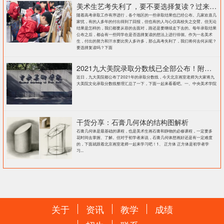
美术生艺考失利了，要不要选择复读？过来人提出这几点建议
随着高考录取工作有序进行，各个地区的一些录取结果也已经公布。几家欢喜几
家忧，有的人多年的付出得到了回报，但也有的人与心仪高校失之交臂。但无论
结果是怎样的，我们都要从容的去面对，路还是要继续走下去的。每年录取结果
公布之后，都会有一些同学在是否选择复读的想法上进行徘徊。作为一名美术
生，付出的努力和汗水要比旁人多许多，那么高考失利了，我们将何去何从呢？
要选择复读吗？下面
2021九大美院录取分数线已全部公布！附各大院校录取分数线汇总！
近日，九大美院都公布了2021年的录取分数线，今天北京画室老师为大家将九
大美院文化录取分数线整理汇总了一下，下面一起来看看吧。一、中央美术学院
干货分享：石膏几何体的结构图解析
石膏几何体是最基础的课程，也是美术生画石膏和静物的必修课程，一定要多
花时间去掌握、了解。但对于初学者来说，石膏几何体想画好还是有一定难度
的，下面就跟着北京画室老师一起来学习吧！1、 正方体 正方体是初学者学
习...
关于
资讯
教学
成绩