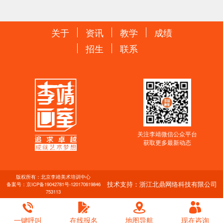
关于
资讯
教学
成绩
招生
联系
关注李靖微信公众平台
获取更多最新动态
版权所有：北京李靖美术培训中心
技术支持：浙江北鼎网络科技有限公司
备案号：
京ICP备19042781号-1
20170619846
753113
一键呼叫
在线报名
地图导航
现在咨询