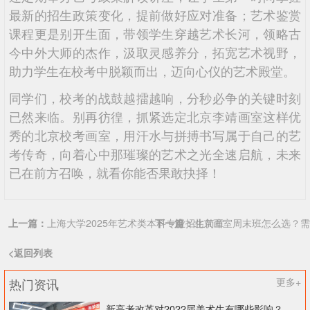
最新的招生政策变化，提前做好应对准备；艺术鉴赏
课程更是别开生面，带领学生穿越艺术长河，领略古
今中外大师的杰作，汲取灵感养分，拓宽艺术视野，
助力学生在校考中脱颖而出，迈向心仪的艺术殿堂。
同学们，校考的战鼓越擂越响，分秒必争的关键时刻
已然来临。别再彷徨，抓紧选定北京李靖画室这样优
秀的北京校考画室，用汗水与拼搏书写属于自己的艺
考传奇，向着心中那璀璨的艺术之光全速启航，未来
已在前方召唤，就看你能否果敢抉择！
上一篇：
上海大学2025年艺术类本科专业招生简章
下一篇：
北京画室周末班怎么选？需
<返回列表
热门资讯
更多+
新高考改革对2022届美术生有哪些影响？北京画室刘老师来和大家说说