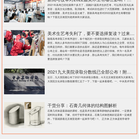
2021年高考已经结束两个多月了，回顾21届美术生的艺考，可以用兵荒马乱来
形容：提高文化分数线、取消校考、考试科目也进行了大范围调整、高考改革等
大范围调整，美术生实在是太难了。那新高考改革对2022届美术生有哪些影
响？下面北京画室刘老师来和大家说说。
美术生艺考失利了，要不要选择复读？过来人提出这几点建议
随着高考录取工作有序进行，各个地区的一些录取结果也已经公布。几家欢喜几
家忧，有的人多年的付出得到了回报，但也有的人与心仪高校失之交臂。但无论
结果是怎样的，我们都要从容的去面对，路还是要继续走下去的。每年录取结果
公布之后，都会有一些同学在是否选择复读的想法上进行徘徊。作为一名美术
生，付出的努力和汗水要比旁人多许多，那么高考失利了，我们将何去何从呢？
要选择复读吗？下面
2021九大美院录取分数线已全部公布！附各大院校录取分数线汇总！
近日，九大美院都公布了2021年的录取分数线，今天北京画室老师为大家将九
大美院文化录取分数线整理汇总了一下，下面一起来看看吧。一、中央美术学院
干货分享：石膏几何体的结构图解析
石膏几何体是最基础的课程，也是美术生画石膏和静物的必修课程，一定要多
花时间去掌握、了解。但对于初学者来说，石膏几何体想画好还是有一定难度
的，下面就跟着北京画室老师一起来学习吧！1、 正方体 正方体是初学者学
习...