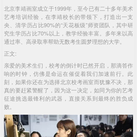
北京李靖画室成立于1999年，至今已有二十多年美术
艺考培训经验，在李靖校长的带领下，打造出一支
央、清学历占比90%的“天花板级”师资团队，其中研
究生学历占比70%以上，教学经验丰富。多年来以高
通过率、高录取率帮助无数考生圆梦理想的大学。
正文:
亲爱的美术生们，校考的倒计时已然开启，那滴答作
响的时钟，仿佛是命运在催促着我们加速前行。此
刻，如果你还在为选择北京校考画室而犹豫不决，那
真的要赶紧警醒了，因为这一决定，如同为你的艺考
征途挑选最锋利的武器，直接关系到最终的胜负成
败。