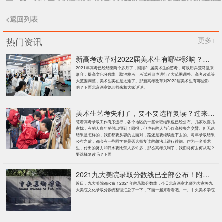
<返回列表
热门资讯
更多+
新高考改革对2022届美术生有哪些影响？北京画室刘老师来和大家说说
2021年高考已经结束两个多月了，回顾21届美术生的艺考，可以用兵荒马乱来
形容：提高文化分数线、取消校考、考试科目也进行了大范围调整、高考改革等
大范围调整，美术生实在是太难了。那新高考改革对2022届美术生有哪些影
响？下面北京画室刘老师来和大家说说。
美术生艺考失利了，要不要选择复读？过来人提出这几点建议
随着高考录取工作有序进行，各个地区的一些录取结果也已经公布。几家欢喜几
家忧，有的人多年的付出得到了回报，但也有的人与心仪高校失之交臂。但无论
结果是怎样的，我们都要从容的去面对，路还是要继续走下去的。每年录取结果
公布之后，都会有一些同学在是否选择复读的想法上进行徘徊。作为一名美术
生，付出的努力和汗水要比旁人多许多，那么高考失利了，我们将何去何从呢？
要选择复读吗？下面
2021九大美院录取分数线已全部公布！附各大院校录取分数线汇总！
近日，九大美院都公布了2021年的录取分数线，今天北京画室老师为大家将九
大美院文化录取分数线整理汇总了一下，下面一起来看看吧。一、中央美术学院