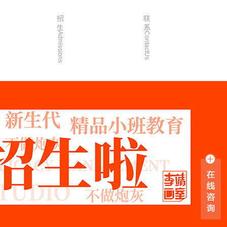
招
联
生
系
Admissions
ContactUs
3年
招生简章
2年
院校简章
1年
在线报名
0年
家长沟通
入学指南