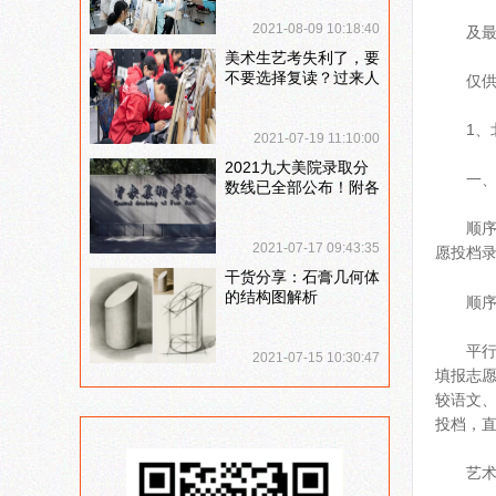
说说
2021-08-09 10:18:40
及
美术生艺考失利了，要
不要选择复读？过来人
仅
提出这几点建议
1、
2021-07-19 11:10:00
2021九大美院录取分
一、
数线已全部公布！附各
大院校录取分数线汇
总！
顺
2021-07-17 09:43:35
愿投档
干货分享：石膏几何体
的结构图解析
顺
平
2021-07-15 10:30:47
填报志
较语文
投档，
艺