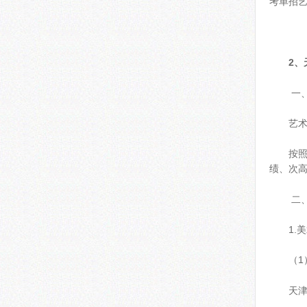
考单招艺
2、
一、
艺
按
绩、次
二
1.
（1
天津