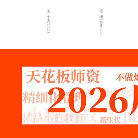
关
资
于
讯
AboutUs
Information
画室简介
校园资讯
品牌故事
校园活动
校园环境
艺考资讯
创始人介绍