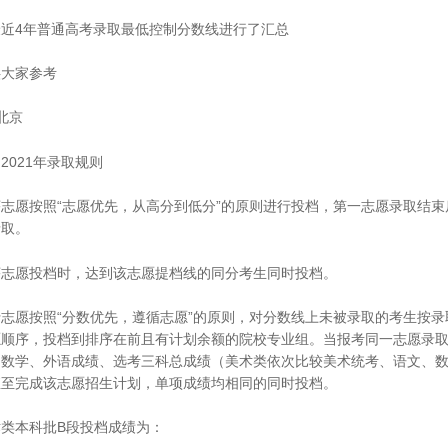
最近4年普通高考录取最低控制分数线进行了汇总
供大家参考
北京
2021年录取规则
序志愿按照“志愿优先，从高分到低分”的原则进行投档，第一志愿录取结
录取。
序志愿投档时，达到该志愿提档线的同分考生同时投档。
行志愿按照“分数优先，遵循志愿”的原则，对分数线上未被录取的考生按
愿顺序，投档到排序在前且有计划余额的院校专业组。当报考同一志愿录
、数学、外语成绩、选考三科总成绩（美术类依次比较美术统考、语文、
直至完成该志愿招生计划，单项成绩均相同的同时投档。
术类本科批B段投档成绩为：