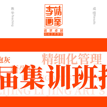
教
成
学
绩
Teaching
Results
师资力量
202
优秀学生
202
微课堂
202
作品欣赏
202
出版书籍