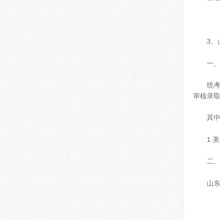
3、
一、
统
审核录
其
1.
二
山东