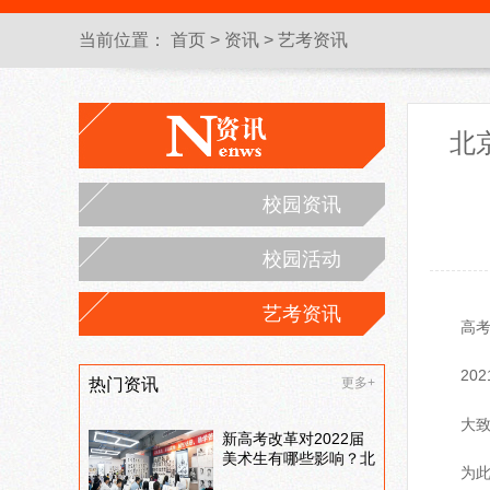
当前位置：
首页
>
资讯
>
艺考资讯
北
校园资讯
校园活动
艺考资讯
高
20
热门资讯
更多+
大
新高考改革对2022届
美术生有哪些影响？北
为
京画室刘老师来和大家