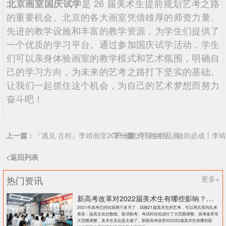
是 26 届美术生提前规划艺考之路
北京画室国庆试学
的重要机会。北京的各大画室凭借雄厚的师资力量、
先进的教学设施和丰富的教学资源，为学生们提供了
一个优质的学习平台。通过参加国庆试学活动，学生
们可以亲身体验画室的教学模式和艺术氛围，明确自
己的学习方向，为未来的艺考之路打下坚实的基础。
让我们一起抓住这个机会，为自己的艺术梦想而努力
奋斗吧！
上一篇：
『遇见·古村』李靖画室2025届优秀写生作品展
下一篇：
行则将至，做则必成丨李靖
<返回列表
热门资讯
更多+
新高考改革对2022届美术生有哪些影响？北京画室刘老师来和大家说说
2021年高考已经结束两个多月了，回顾21届美术生的艺考，可以用兵荒马乱来
形容：提高文化分数线、取消校考、考试科目也进行了大范围调整、高考改革等
大范围调整，美术生实在是太难了。那新高考改革对2022届美术生有哪些影