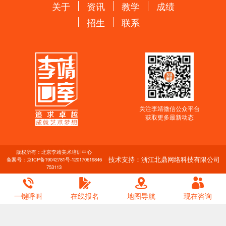
关于
资讯
教学
成绩
招生
联系
关注李靖微信公众平台
获取更多最新动态
版权所有：北京李靖美术培训中心
技术支持：浙江北鼎网络科技有限公司
备案号：
京ICP备19042781号-1
20170619846
753113
一键呼叫
在线报名
地图导航
现在咨询