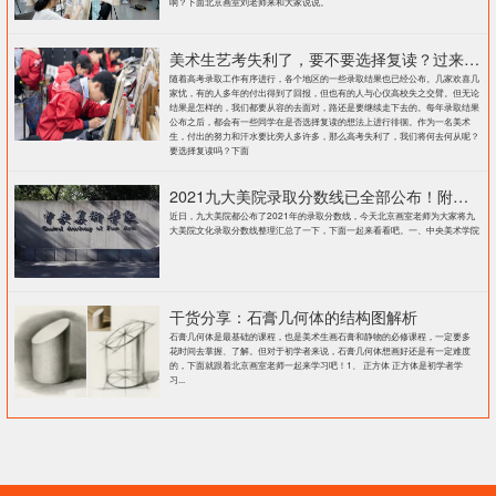
响？下面北京画室刘老师来和大家说说。
美术生艺考失利了，要不要选择复读？过来人提出这几点建议
随着高考录取工作有序进行，各个地区的一些录取结果也已经公布。几家欢喜几
家忧，有的人多年的付出得到了回报，但也有的人与心仪高校失之交臂。但无论
结果是怎样的，我们都要从容的去面对，路还是要继续走下去的。每年录取结果
公布之后，都会有一些同学在是否选择复读的想法上进行徘徊。作为一名美术
生，付出的努力和汗水要比旁人多许多，那么高考失利了，我们将何去何从呢？
要选择复读吗？下面
2021九大美院录取分数线已全部公布！附各大院校录取分数线汇总！
近日，九大美院都公布了2021年的录取分数线，今天北京画室老师为大家将九
大美院文化录取分数线整理汇总了一下，下面一起来看看吧。一、中央美术学院
干货分享：石膏几何体的结构图解析
石膏几何体是最基础的课程，也是美术生画石膏和静物的必修课程，一定要多
花时间去掌握、了解。但对于初学者来说，石膏几何体想画好还是有一定难度
的，下面就跟着北京画室老师一起来学习吧！1、 正方体 正方体是初学者学
习...