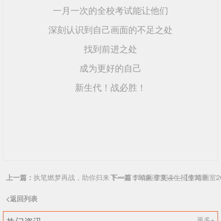
一月一次的全校考试能让他们
深刻认识到自己画面的不足之处
找到前进之处
成为更好的自己
新生代！战必胜！
上一篇：
执笔燃梦再战，助你归来！—— 李靖画室复读生招生简章
下一篇：
印象·李美——【李靖画室2
<返回列表
热门资讯
更多+