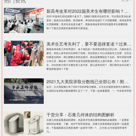
新高考改革对2022届美术生有哪些影响？北京画室刘老师来和大家说说
2021年高考已经结束两个多月了，回顾21届美术生的艺考，可以用兵荒马乱来
形容：提高文化分数线、取消校考、考试科目也进行了大范围调整、高考改革等
大范围调整，美术生实在是太难了。那新高考改革对2022届美术生有哪些影
响？下面北京画室刘老师来和大家说说。
美术生艺考失利了，要不要选择复读？过来人提出这几点建议
随着高考录取工作有序进行，各个地区的一些录取结果也已经公布。几家欢喜几
家忧，有的人多年的付出得到了回报，但也有的人与心仪高校失之交臂。但无论
结果是怎样的，我们都要从容的去面对，路还是要继续走下去的。每年录取结果
公布之后，都会有一些同学在是否选择复读的想法上进行徘徊。作为一名美术
生，付出的努力和汗水要比旁人多许多，那么高考失利了，我们将何去何从呢？
要选择复读吗？下面
2021九大美院录取分数线已全部公布！附各大院校录取分数线汇总！
近日，九大美院都公布了2021年的录取分数线，今天北京画室老师为大家将九
大美院文化录取分数线整理汇总了一下，下面一起来看看吧。一、中央美术学院
干货分享：石膏几何体的结构图解析
石膏几何体是最基础的课程，也是美术生画石膏和静物的必修课程，一定要多
花时间去掌握、了解。但对于初学者来说，石膏几何体想画好还是有一定难度
的，下面就跟着北京画室老师一起来学习吧！1、 正方体 正方体是初学者学
习...