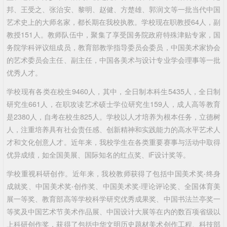
邦、王受之、张治安、黎明、赵健、方楚雄、郭润文等一批当代中国
艺术史上的大师名家，都长期在我校执教。学校现在职教授64人，副
教授151人。教师队伍中，聚集了享受国务院政府特殊津贴专家，国
务院学科评议组成员，教育部教学指导委员会委员，中国美术家协会
的艺术委员会主任、副主任，中国各美术与设计专业学会理事等一批
优秀人才。
学校现有各类在校生9460人，其中，全日制本科生5435人，全日制
研究生661人，在职攻读艺术硕士学位研究生159人，成人高等教育
是2380人，自考在校生825人。学校以人才培养为根本任务，立德树
人，注重培养具有社会责任感、创新精神和实践能力的高水平艺术人
才和文化创意人才。近年来，我校学生在各类重要赛事与活动中取得
优异成绩，如全国美展、国际知名的红点奖、iF设计奖等。
学校重视科研创作。近年来，我校教师获得了包括中国美术奖‧终身
成就奖、中国美术奖‧创作奖、中国美术奖‧理论评论奖、全国体育美
展一等奖、教育部高等学校科学研究优秀成果奖、中国书法兰亭奖一
等奖及中国艺术节美术作品展、中国设计大展等在内的数百项省级以
上科研创作奖，获得了包括中华文明历史题材美术创作工程、科技部