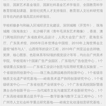
项目、国家艺术基金项目、国家社科基金艺术学项目、全国教育科学
教育部规划课题、新世纪优秀人才支持项目、教育部人文社科研究项
目等在内的多项高层次科研项目。
学校积极参与和融入区域经济文化建设。深圳城雕《开荒牛》、珠海
城雕《珠海渔女》、长沙橘子洲《青年毛泽东艺术雕像》，香港、澳
门两地回归的广东省政府礼品设计，人民大会堂广东厅、星海音乐
厅、广东美术馆、2005年日本世博会中国馆、2010年上海世博会主
题馆“城市与人”、山西馆等的设计工程，2010年广州亚运会吉祥物、
奖牌、核心图形、色彩体系等52项的视觉设计等等，均出自广州美术
学院。学校现有1个国家广告产业园区，广东现代广告创意中心，1个
省级重点实验室――广东省工业设计创意与应用研究重点实验室，一
个省级协同创新中心——珠三角品牌战略协同创新中心，1个省级非
物质文化遗产研究基地——岭南美术遗产协同创新研究中心，1个省
级研发中心——广东省创意产业研发中心，1个广东省高校国际暨港
澳台合作创新平台——当代城市文化与建筑艺术创新研究中心，1个
广东高校省级重点提升平台——数字影像与数字工业工程中心，1个
广州市人文社会科学重点研究基地——岭南文化动漫创意研究基地，