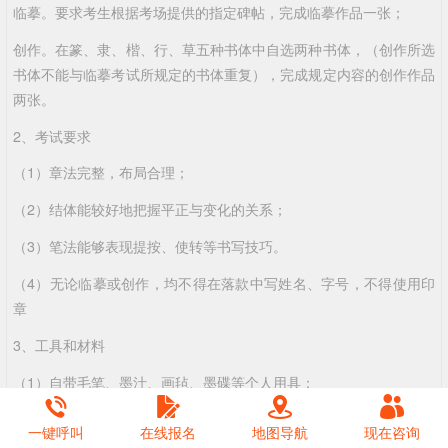
临摹。要求考生根据考场提供的指定碑帖，完成临摹作品一张；
创作。在篆、隶、楷、行、草五种书体中自选两种书体，（创作所选
书体不能与临摹考试所规定的书体重复），完成规定内容的创作作品
两张。
2、考试要求
（1）章法完整，布局合理；
（2）结体能较好地把握平正与变化的关系；
（3）笔法能够表现提按、使转等书写技巧。
（4）无论临摹或创作，均不得在落款中写姓名、字号，不得使用印
章
3、工具和材料
（1）自带毛笔、墨汁、画毡、墨碟等个人用具；
（2）纸张：四尺三开宣纸（由考场提供）。
一键呼叫
在线报名
地图导航
现在咨询