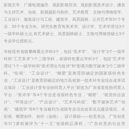
影视文学、广播电视编导、戏剧影视导演、戏剧影视美术设计、播音
与主持艺术、动画、影视摄影与制作、艺术教育、文物与博物馆学、
工业设计、服装设计与工程、建筑学、风景园林、公共艺术等31个专
业，55个专业方向。研究生教育有美术学、设计学、艺术学理论3个
一级学科硕士点,有艺术硕士、风景园林硕士、文物与博物馆硕士3个
专业学位授权点。
学校现有省级攀峰重点学科3个，包括“美术学”、“设计学”2个一级学
科和“工艺美术”1个二级学科，省级特色重点学科3个，包括“艺术学
理论”1个一级学科和“美术理论与批评”和“影视与数字媒体”2个二级学
科。“绘画”、“工业设计”、“雕塑”是教育部确定的国家级特色专
业，“工业设计”是教育部确定的地方高校第一批本科专业综合改革试
点项目；“工业设计类专业协同育人平台”获批为广东省首批协同育人
平台；“美术学”等4个专业是省级特色专业，“雕塑”、“视觉传达设
计”、“环境设计”、“产品设计”、“艺术与科技”、“数字媒体艺术”“动
画”、“建筑学”等8个专业被列为省级专业综合改革试点建设项目。水
彩画、雕塑创作、创作（油画）、设计基础——创意表达、广告创意
等5门课程被评为“十一五”省级精品课程，“广告创意的社会责