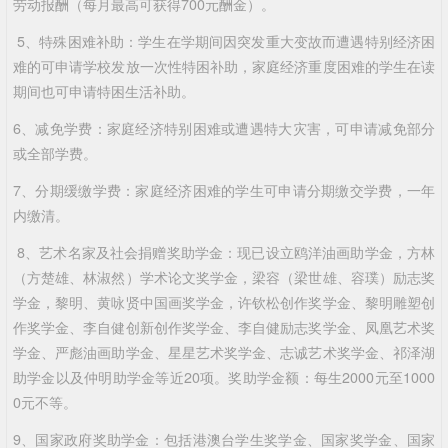
劳动报酬（每月最高可获得700元酬金）。
5、特殊困难补助：学生在学期间因突发重大变故而遭遇特别经济困
难的可申请学校发放一次性特困补助，家庭经济重度困难的学生在读
期间也可申请特困生活补助。
6、减免学费：家庭经济特别困难或遭遇特大灾害，可申请减免部分
或全部学费。
7、分期缓缴学费：家庭经济困难的学生可申请分期缴交学费，一年
内缴清。
8、艺术名家及社会捐赠奖助学金：现已设立鸥洋油画助学金，方林
（方楚雄、林淑然）学术论文奖学金，梁容（梁世雄、容璞）励志奖
学金，黎明、黄咏贤中国画奖学金，许钦松创作奖学金、黎明雕塑创
作奖学金、李自健创新创作奖学金、李自健励志奖学金、凤凰艺术奖
学金、严彪油画助学金、星星艺术奖学金、志诚艺术奖学金、祁泽湖
助学金以及仲明助学金等近20项。奖助学金额：每生2000元至1000
0元不等。
9、国家政府奖助学金：包括港澳台学生奖学金、国家奖学金、国家