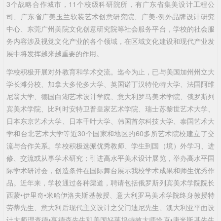
3个战略合作城市，11个校级科研院所，有广东省集美设计工程公
司、广东省广美玉兰软装艺术创意研究院、广美‧例外品牌设计研究
中心、东莞广州美院文化创意研究院等社会服务平台，学校的社会服
务内容涉及视觉文化产业的各个领域，在区域文化建设和现代产业发
展中将发挥越来越重要的作用。
学校积极开展对外教育和学术交流。迄今为止，已与美国加州州立大
学长滩分校、加拿大多伦多大学、英国诺丁汉特伦特大学、法国阿维
尼翁大学、德国白湖艺术设计学院、意大利罗马美术学院、俄罗斯列
宾美术学院、比利时安特卫普皇家艺术学院、瑞士苏黎世艺术大学、
日本东京艺术大学、日本千叶大学、韩国首尔科技大学、泰国艺术大
学和台北艺术大学等近30个国家和地区的60多所艺术院校建立了交
流与合作关系。学校积极选派优秀教师、学生到国（境）外学习、进
修、交流或从事学术研究；引进高水平美术设计展览，举办高水平国
际学术研讨会，创造条件在国际舞台展示我校学术成果和师生优秀作
品。近年来，学校通过各种渠道，聘请包括俄罗斯列宾美术学院院长
西蒙•伊里奇•米哈伊洛夫斯基教授、意大利罗马美术学院终身教授特
劳蒂先生、意大利后现代主义设计之父门迪尼先生、澳大利亚平面设
计大师理查德•亨德森先生和美国好莱坞特效大师恰克•康米斯基先生