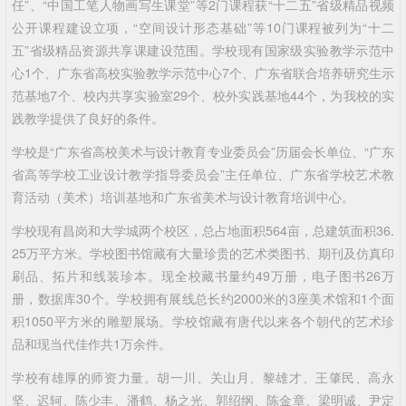
任”、“中国工笔人物画写生课堂”等2门课程获“十二五”省级精品视频
公开课程建设立项，“空间设计形态基础”等10门课程被列为“十二
五”省级精品资源共享课建设范围。学校现有国家级实验教学示范中
心1个、广东省高校实验教学示范中心7个、广东省联合培养研究生示
范基地7个、校内共享实验室29个、校外实践基地44个，为我校的实
践教学提供了良好的条件。
学校是“广东省高校美术与设计教育专业委员会”历届会长单位、“广东
省高等学校工业设计教学指导委员会”主任单位、广东省学校艺术教
育活动（美术）培训基地和广东省美术与设计教育培训中心。
学校现有昌岗和大学城两个校区，总占地面积564亩，总建筑面积36.
25万平方米。学校图书馆藏有大量珍贵的艺术类图书、期刊及仿真印
刷品、拓片和线装珍本。现全校藏书量约49万册，电子图书26万
册，数据库30个。学校拥有展线总长约2000米的3座美术馆和1个面
积1050平方米的雕塑展场。学校馆藏有唐代以来各个朝代的艺术珍
品和现当代佳作共1万余件。
学校有雄厚的师资力量。胡一川、关山月、黎雄才、王肇民、高永
坚、迟轲、陈少丰、潘鹤、杨之光、郭绍纲、陈金章、梁明诚、尹定