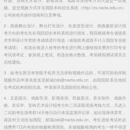
作曲、音响艺术设计、影视表演、戏曲导演招考方向只提交一试视
频。提交视频方式详见我院本科招生系统（http://zs.nacta.edu.cn）
公布的相关操作指南和注意事项。
2．戏曲舞台设计、舞台灯光设计、化装造型设计、戏曲服装设计招
考方向的考生先在我院招生本科系统进行报名，我院根据考生省级美
术学和设计学类统考成绩进行筛选（省级统考成绩不计入我院专业校
考成绩），初选合格进入校考的考生进行网上缴纳报名费并打印专业
考试准考证，参加线上笔试。初选合格分数线、考前模拟测试请关注
后续通知。
3．如考生因没有智能手机而无法录制视频作品的，可填写协助录制
视频作品申请表发送至邮箱zsb@nacta.edu.cn，由我院联系当地招
生考试机构协助完成。申请表详见我院招生网站公告。
4．京剧器乐、戏曲导演、影视表演、民族器乐、音乐制作、戏曲作
曲、音乐学、音响艺术设计招考方向二试采取现场考核方式，凡进入
二试的考生须考前14天每日自行体温监测并记录，如出现身体异常，
请及时主动告知我院，邮箱zsb@nacta.edu.cn。考生进校考试时必
须携带7日内有效的核酸检测报告。未做核酸检测的考生一律不得进