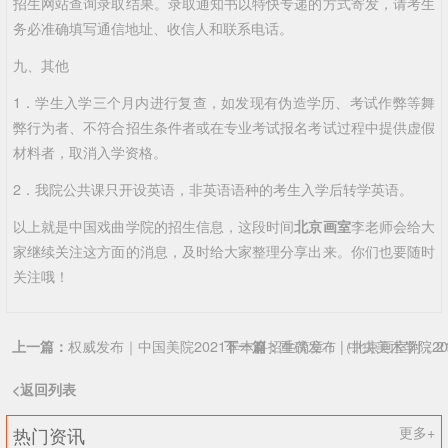
招生网站查询录取结果。录取通知书以特快专递的方式寄发，请考生
务必准确填写通信地址、收信人和联系电话。
九、其他
1．学生入学三个月内进行复查，如发现有伪造学历、考试作弊等舞
弊行为者、不符合招生条件者或在专业考试报名考试过程中提供虚假
材料者，取消入学资格。
2．我院公共课只开设英语，非英语语种的考生入学后转学英语。
以上就是中国戏曲学院的招生信息，这段时间
北京画室
李老师会给大
家继续关注这方面的消息，及时给大家整理分享出来。你们也要随时
关注哦！
上一篇：
权威发布｜中国美院2021年本科招生简章！（北京画室附：2
下一篇：
重磅发布 | 中央美术学院2
<返回列表
热门资讯
更多+