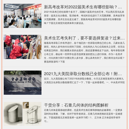
新高考改革对2022届美术生有哪些影响？北京画室刘老师来和大家说说
2021年高考已经结束两个多月了，回顾21届美术生的艺考，可以用兵荒马乱来
形容：提高文化分数线、取消校考、考试科目也进行了大范围调整、高考改革等
大范围调整，美术生实在是太难了。那新高考改革对2022届美术生有哪些影
响？下面北京画室刘老师来和大家说说。
美术生艺考失利了，要不要选择复读？过来人提出这几点建议
随着高考录取工作有序进行，各个地区的一些录取结果也已经公布。几家欢喜几
家忧，有的人多年的付出得到了回报，但也有的人与心仪高校失之交臂。但无论
结果是怎样的，我们都要从容的去面对，路还是要继续走下去的。每年录取结果
公布之后，都会有一些同学在是否选择复读的想法上进行徘徊。作为一名美术
生，付出的努力和汗水要比旁人多许多，那么高考失利了，我们将何去何从呢？
要选择复读吗？下面
2021九大美院录取分数线已全部公布！附各大院校录取分数线汇总！
近日，九大美院都公布了2021年的录取分数线，今天北京画室老师为大家将九
大美院文化录取分数线整理汇总了一下，下面一起来看看吧。一、中央美术学院
干货分享：石膏几何体的结构图解析
石膏几何体是最基础的课程，也是美术生画石膏和静物的必修课程，一定要多
花时间去掌握、了解。但对于初学者来说，石膏几何体想画好还是有一定难度
的，下面就跟着北京画室老师一起来学习吧！1、 正方体 正方体是初学者学
习...