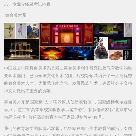
六、专业介绍及考试内容
舞台美术系
中国戏曲学院舞台美术系是戏曲舞台美术创作研究以及教育教学的重
要学术部门。已为全国文化艺术院团、院校等领域培养了一大批优秀
的舞台美术人才，为继承传统文化、发展民族艺术，建设社会主义精
神文明做出了重要的贡献。
舞台美术系是国家级“人才培养模式创新实验区”，国家级特色专业建
设点，北京市“高等学校实验教学示范中心”。有多部教材获“北京市级
精品课程”和“普通高等教育本科国家级规划教材”称号。
我们的教育教学团队德艺双馨，始终站在舞台美术教育的前沿，引领
中国戏曲舞美发展方向。有两名“北京市教学名师”“高创人才”。荣获