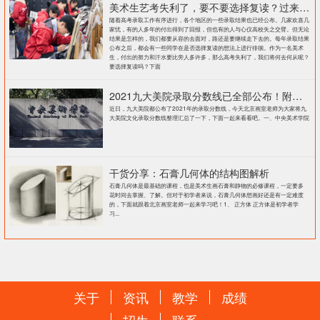
美术生艺考失利了，要不要选择复读？过来人提出这几点建议
随着高考录取工作有序进行，各个地区的一些录取结果也已经公布。几家欢喜几
家忧，有的人多年的付出得到了回报，但也有的人与心仪高校失之交臂。但无论
结果是怎样的，我们都要从容的去面对，路还是要继续走下去的。每年录取结果
公布之后，都会有一些同学在是否选择复读的想法上进行徘徊。作为一名美术
生，付出的努力和汗水要比旁人多许多，那么高考失利了，我们将何去何从呢？
要选择复读吗？下面
2021九大美院录取分数线已全部公布！附各大院校录取分数线汇总！
近日，九大美院都公布了2021年的录取分数线，今天北京画室老师为大家将九
大美院文化录取分数线整理汇总了一下，下面一起来看看吧。一、中央美术学院
干货分享：石膏几何体的结构图解析
石膏几何体是最基础的课程，也是美术生画石膏和静物的必修课程，一定要多
花时间去掌握、了解。但对于初学者来说，石膏几何体想画好还是有一定难度
的，下面就跟着北京画室老师一起来学习吧！1、 正方体 正方体是初学者学
习...
关于
资讯
教学
成绩