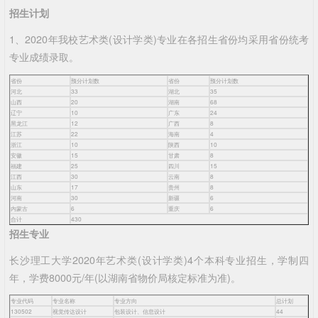
招生计划
1、2020年我校艺术类(设计学类)专业在各招生省份均采用省份统考
专业成绩录取。
省份
预分计划数
省份
预分计划数
河北
33
湖北
35
山西
20
湖南
68
辽宁
10
广东
24
黑龙江
12
广西
8
江苏
22
海南
4
浙江
10
陕西
10
安徽
15
甘肃
8
福建
25
四川
15
江西
30
云南
8
山东
17
贵州
8
河南
30
新疆
6
内蒙古
6
重庆
6
合计
430
招生专业
长沙理工大学2020年艺术类(设计学类)4个本科专业招生，学制四
年，学费8000元/年(以湖南省物价局核定标准为准)。
专业代码
专业名称
专业方向
总计划
130502
视觉传达设计
包装设计、信息设计
44