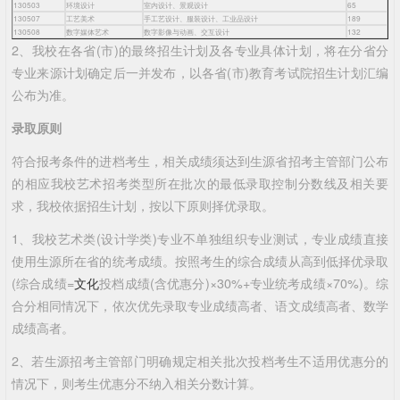
130503
环境设计
室内设计、景观设计
65
130507
工艺美术
手工艺设计、服装设计、工业品设计
189
130508
数字媒体艺术
数字影像与动画、交互设计
132
2、我校在各省(市)的最终招生计划及各专业具体计划，将在分省分
专业来源计划确定后一并发布，以各省(市)教育考试院招生计划汇编
公布为准。
录取原则
符合报考条件的进档考生，相关成绩须达到生源省招考主管部门公布
的相应我校艺术招考类型所在批次的最低录取控制分数线及相关要
求，我校依据招生计划，按以下原则择优录取。
1、我校艺术类(设计学类)专业不单独组织专业测试，专业成绩直接
使用生源所在省的统考成绩。按照考生的综合成绩从高到低择优录取
(综合成绩=
文化
投档成绩(含优惠分)×30%+专业统考成绩×70%)。综
合分相同情况下，依次优先录取专业成绩高者、语文成绩高者、数学
成绩高者。
2、若生源招考主管部门明确规定相关批次投档考生不适用优惠分的
情况下，则考生优惠分不纳入相关分数计算。