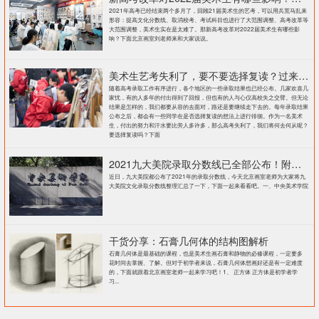
2021年高考已经结束两个多月了，回顾21届美术生的艺考，可以用兵荒马乱来
形容：提高文化分数线、取消校考、考试科目也进行了大范围调整、高考改革等
大范围调整，美术生实在是太难了。那新高考改革对2022届美术生有哪些影
响？下面北京画室刘老师来和大家说说。
美术生艺考失利了，要不要选择复读？过来人提出这几点建议
随着高考录取工作有序进行，各个地区的一些录取结果也已经公布。几家欢喜几
家忧，有的人多年的付出得到了回报，但也有的人与心仪高校失之交臂。但无论
结果是怎样的，我们都要从容的去面对，路还是要继续走下去的。每年录取结果
公布之后，都会有一些同学在是否选择复读的想法上进行徘徊。作为一名美术
生，付出的努力和汗水要比旁人多许多，那么高考失利了，我们将何去何从呢？
要选择复读吗？下面
2021九大美院录取分数线已全部公布！附各大院校录取分数线汇总！
近日，九大美院都公布了2021年的录取分数线，今天北京画室老师为大家将九
大美院文化录取分数线整理汇总了一下，下面一起来看看吧。一、中央美术学院
干货分享：石膏几何体的结构图解析
石膏几何体是最基础的课程，也是美术生画石膏和静物的必修课程，一定要多
花时间去掌握、了解。但对于初学者来说，石膏几何体想画好还是有一定难度
的，下面就跟着北京画室老师一起来学习吧！1、 正方体 正方体是初学者学
习...