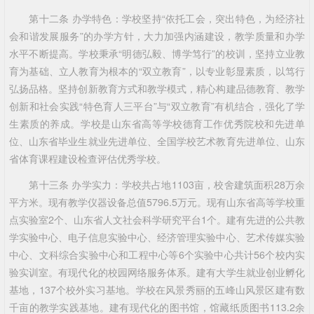
第十二条 办学特色：学校坚持“依托工会，突出特色，为经济社
会和谐发展服务”的办学方针，大力加强内涵建设，教学质量和办学
水平不断提高。学校秉承“明德弘毅、博学笃行”的校训，坚持立业教
育为基础、立人教育为根本的“双立教育”，以专业彰显素质，以笃行
弘扬品格。坚持创新教育方式和教学模式，精心构建品德教育、教学
创新和社会实践“特色育人三平台”与“双立教育”有机结合，强化了学
生素质的养成。学校是山东省高等学校德育工作优秀院校和先进单
位、山东省毕业生就业先进单位、全国学校艺术教育先进单位、山东
省体育课程建设检查评估优秀学校。
第十三条 办学实力：学校共占地1103亩，校舍建筑面积28万余
平方米。现有教学仪器设备总值5796.5万元。现有山东省高等学校重
点实验室2个、山东省人文社会科学研究平台1个。建有先进的公共教
学实验中心、电子信息实验中心、经济管理实验中心、艺术传媒实验
中心、文科综合实验中心和工程中心等6个实验中心共计56个校内实
验实训室。有现代化的校园网络服务体系。建有大学生就业创业孵化
基地，137个校外实习基地。学校在风景秀丽的五峰山风景区建有数
千亩的教学实践基地。建有现代化的图书馆，馆藏纸质图书113.2余