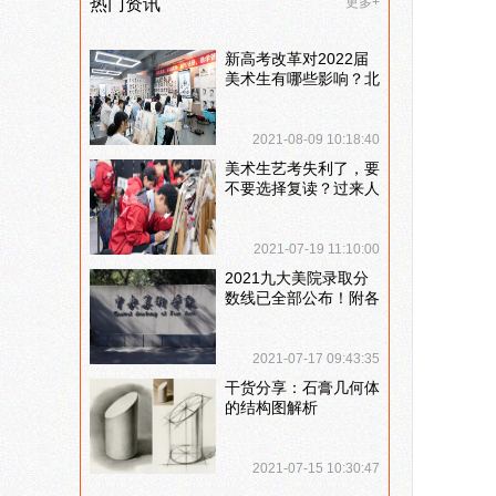
热门资讯
更多+
新高考改革对2022届
美术生有哪些影响？北
京画室刘老师来和大家
说说
2021-08-09 10:18:40
美术生艺考失利了，要
不要选择复读？过来人
提出这几点建议
2021-07-19 11:10:00
2021九大美院录取分
数线已全部公布！附各
大院校录取分数线汇
总！
2021-07-17 09:43:35
干货分享：石膏几何体
的结构图解析
2021-07-15 10:30:47