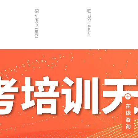
招
联
生
系
Admissions
ContactUs
3年
招生简章
2年
院校简章
1年
在线报名
0年
家长沟通
入学指南