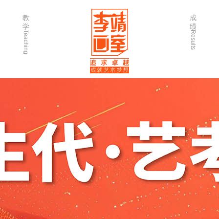
教
成
学
绩
Teaching
Results
师资力量
202
优秀学生
202
微课堂
202
作品欣赏
202
出版书籍