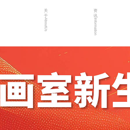
关
资
于
讯
AboutUs
Information
画室简介
校园资讯
品牌故事
校园活动
校园环境
艺考资讯
创始人介绍