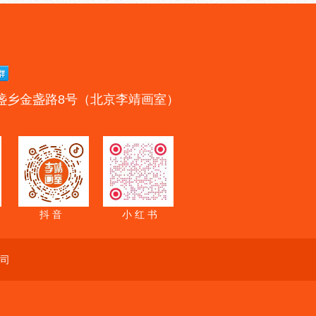
盏乡金盏路8号（北京李靖画室）
抖 音
小 红 书
司