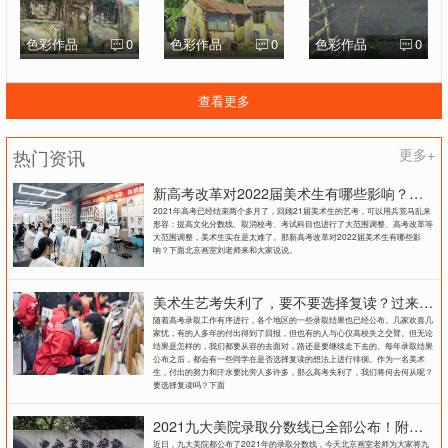
色彩作品
0
色彩作品
0
色彩作品
0
查看更多
热门资讯
更多+
新高考改革对2022届美术生有哪些影响？北京画室刘老师来和大家说说
2021年高考已经结束两个多月了，回顾21届美术生的艺考，可以用兵荒马乱来
形容：提高文化分数线、取消校考、考试科目也进行了大范围调整、高考改革等
大范围调整，美术生实在是太难了。那新高考改革对2022届美术生有哪些影
响？下面北京画室刘老师来和大家说说。
美术生艺考失利了，要不要选择复读？过来人提出这几点建议
随着高考录取工作有序进行，各个地区的一些录取结果也已经公布。几家欢喜几
家忧，有的人多年的付出得到了回报，但也有的人与心仪高校失之交臂。但无论
结果是怎样的，我们都要从容的去面对，路还是要继续走下去的。每年录取结果
公布之后，都会有一些同学在是否选择复读的想法上进行徘徊。作为一名美术
生，付出的努力和汗水要比旁人多许多，那么高考失利了，我们将何去何从呢？
要选择复读吗？下面
2021九大美院录取分数线已全部公布！附各大院校录取分数线汇总！
近日，九大美院都公布了2021年的录取分数线，今天北京画室老师为大家将九