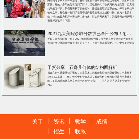
随着高考录取工作有序进行，各个地区的一些录取结果也已经公布。几家欢喜几
家忧，有的人多年的付出得到了回报，但也有的人与心仪高校失之交臂。但无论
结果是怎样的，我们都要从容的去面对，路还是要继续走下去的。每年录取结果
公布之后，都会有一些同学在是否选择复读的想法上进行徘徊。作为一名美术
生，付出的努力和汗水要比旁人多许多，那么高考失利了，我们将何去何从呢？
要选择复读吗？下面
2021九大美院录取分数线已全部公布！附各大院校录取分数线汇总！
近日，九大美院都公布了2021年的录取分数线，今天北京画室老师为大家将九
大美院文化录取分数线整理汇总了一下，下面一起来看看吧。一、中央美术学院
干货分享：石膏几何体的结构图解析
石膏几何体是最基础的课程，也是美术生画石膏和静物的必修课程，一定要多
花时间去掌握、了解。但对于初学者来说，石膏几何体想画好还是有一定难度
的，下面就跟着北京画室老师一起来学习吧！1、 正方体 正方体是初学者学
习...
关于
资讯
教学
成绩
招生
联系